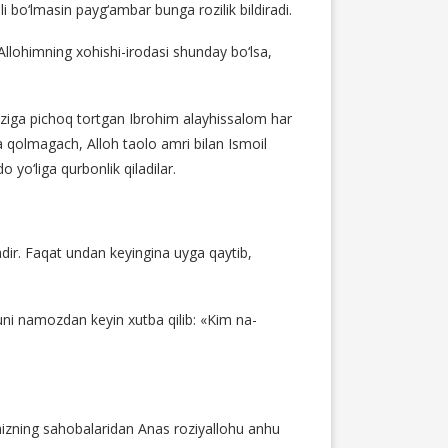
li bo‘lmasin payg‘ambar bunga rozilik bildiradi.
«Allohimning xohishi-irodasi shunday bo‘lsa,
‘g‘ziga pichoq tortgan Ibrohim alayhissalom har
 qolmagach, Alloh taolo amri bilan Ismoil
yo‘liga qurbonlik qiladilar.
shdir. Faqat undan keyingina uyga qaytib,
kuni namozdan keyin xutba qilib: «Kim na-
imizning sahobalaridan Anas roziyallohu anhu