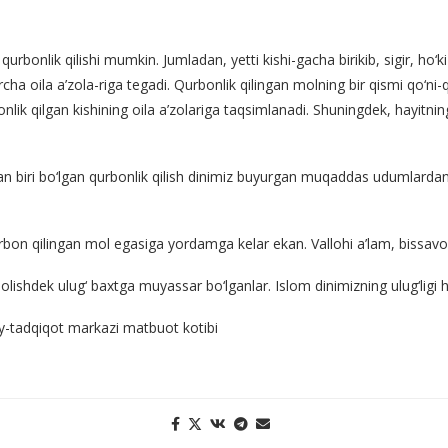
qurbonlik qilishi mumkin. Jumladan, yetti kishi-gacha birikib, sigir, ho‘
cha oila a’zola-riga tegadi. Qurbonlik qilingan molning bir qismi qo‘ni-
lik qilgan kishining oila a’zolariga taqsimlanadi. Shuningdek, hayitning
dan biri bo‘lgan qurbonlik qilish dinimiz buyurgan muqaddas udumlardan b
qurbon qilingan mol egasiga yordamga kelar ekan. Vallohi a’lam, bissavo
shdek ulug‘ baxtga muyassar bo‘lganlar. Islom dinimizning ulug‘ligi
y-tadqiqot markazi matbuot kotibi