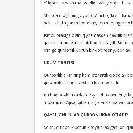
e’tiqodini sinash maq-sadida vahiy orqali farzand
Shunda u o‘g‘lining oyoq-qo‘lini bog‘laydi. Ismo
hali-ku bitta jonim bor ekan, jonim mingta bo‘
Ismoil otasiga o‘zini qiynamasdan dadillik bilan
qancha urinmasinlar, pichoq o‘tmaydi. Bu hol b
o‘rniga qurbonlik uchun bir qo‘chqor yuborilad
UDUM TARTIBI
Qurbonlik qilishning ham o‘z tartib-qoidalari bo
qurbonlik qilishga kirishish lozim bo‘ladi.
Bu haqda Abu Burda rozi-yallohu anhu quyidagil
mozimizni o‘qisa, qiblamiz-ga yuzlansa va qurb
QAYSI JONLIKLAR QURBONLIKKA O‘TADI?
Xo‘sh, qurbonlik uchun kifoya qiladigan jonliq