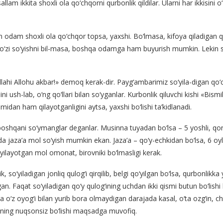
lam ikkita shoxli ola qo‘chqorni qurbonlik qildilar. Ularni har ikkisini o‘z
an odam shoxli ola qo‘chqor topsa, yaxshi. Bo‘lmasa, kifoya qiladigan 
Agar o‘zi so‘yishni bil-masa, boshqa odamga ham buyurish mumkin. Lekin 
llahi Allohu akbar!» demoq kerak-dir. Payg‘ambarimiz so‘yila-digan qo‘
ini ush-lab, o‘ng qo‘llari bilan so‘yganlar. Kurbonlik qiluvchi kishi «Bis
nomidan ham qilayotganligini aytsa, yaxshi bo‘lishi ta’kidlanadi.
hqani so‘ymanglar deganlar. Musinna tuyadan bo‘lsa – 5 yoshli, qora
larda jaza’a mol so‘yish mumkin ekan. Jaza’a – qo‘y-echkidan bo‘lsa, 6 
o‘yilayotgan mol omonat, birovniki bo‘lmasligi kerak.
, so‘yiladigan jonliq qulog‘i qirqilib, belgi qo‘yilgan bo‘lsa, qurbonli
n. Faqat so‘yiladigan qo‘y qulog‘ining uchdan ikki qismi butun bo‘lish
ga o‘z oyog‘i bilan yurib bora olmaydigan darajada kasal, o‘ta ozg‘in, cho
 uning nuqsonsiz bo‘lishi maqsadga muvofiq.