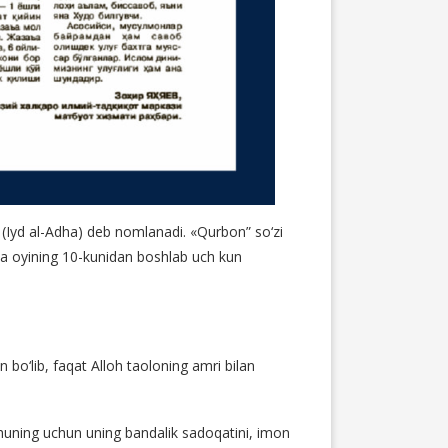
ti (Iyd al-Adha) deb nomlanadi. «Qurbon” so‘zi
ijja oyining 10-kunidan boshlab uch kun
bo‘lib, faqat Alloh taoloning amri bilan
. Shuning uchun uning bandalik sadoqatini, imon