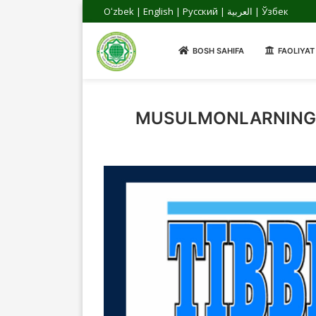
Oʻzbek
|
English
|
Русский
|
العربية
|
Ўзбек
BOSH SAHIFA
FAOLIYAT
MUSULMONLARNING M