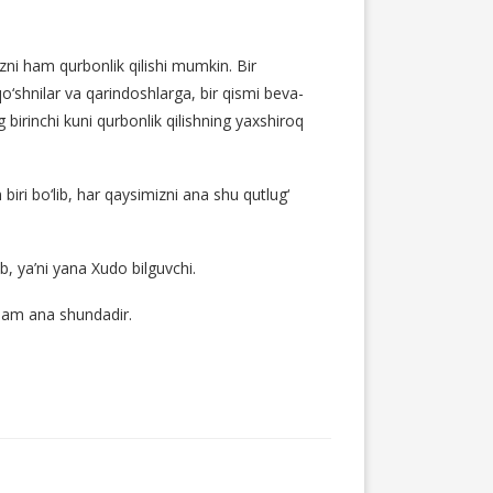
kizni ham qurbonlik qilishi mumkin. Bir
qo‘shnilar va qarindoshlarga, bir qismi beva-
 birinchi kuni qurbonlik qilishning yaxshiroq
iri bo‘lib, har qaysimizni ana shu qutlug‘
b, ya’ni yana Xudo bilguvchi.
 ham ana shundadir.