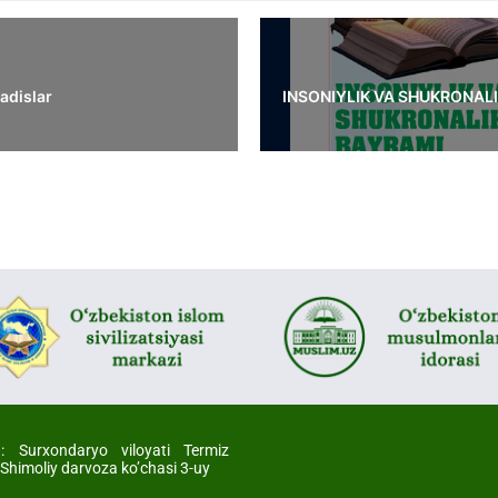
adislar
INSONIYLIK VA SHUKRONAL
l
: Surxondaryo viloyati Termiz
 Shimoliy darvoza ko’chasi 3-uy