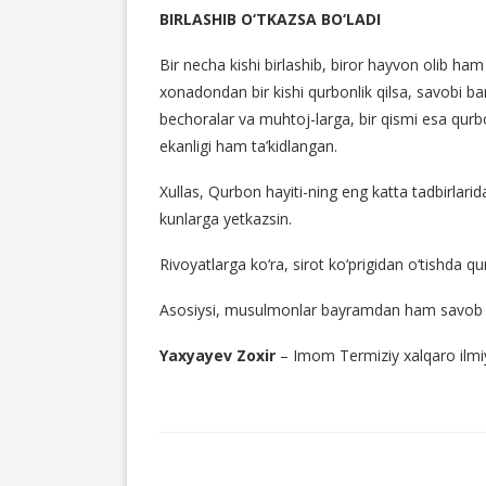
BIRLASHIB O‘TKAZSA BO‘LADI
Bir necha kishi birlashib, biror hayvon olib ham 
xonadondan bir kishi qurbonlik qilsa, savobi bar
bechoralar va muhtoj-larga, bir qismi esa qurbon
ekanligi ham ta’kidlangan.
Xullas, Qurbon hayiti-ning eng katta tadbirlari
kunlarga yetkazsin.
Rivoyatlarga ko‘ra, sirot ko‘prigidan o‘tishda 
Asosiysi, musulmonlar bayramdan ham savob oli
Yaxya
y
ev Zoxir
– Imom Termiziy xalqaro ilmi