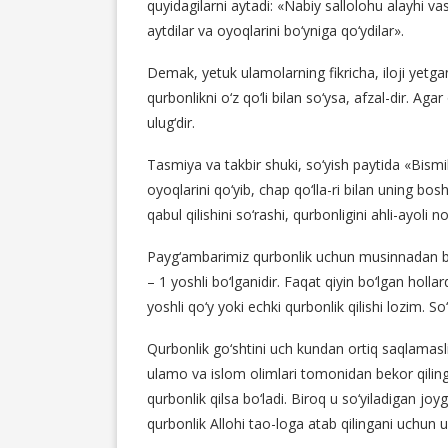
quyidagilarni aytadi: «Nabiy sallolohu alayhi vasal
aytdilar va oyoqlarini bo‘yniga qo‘ydilar».
Demak, yetuk ulamolarning fikricha, iloji yetg
qurbonlikni o‘z qo‘li bilan so‘ysa, afzal-dir. 
ulug‘dir.
Tasmiya va takbir shuki, so‘yish paytida «Bismi
oyoqlarini qo‘yib, chap qo‘lla-ri bilan uning bosh
qabul qilishini so‘rashi, qurbonligini ahli-ayoli 
Payg‘ambarimiz qurbonlik uchun musinnadan bos
– 1 yoshli bo‘lganidir. Faqat qiyin bo‘lgan hol
yoshli qo‘y yoki echki qurbonlik qilishi lozim. S
Qurbonlik go‘shtini uch kundan ortiq saqlamaslik
ulamo va islom olimlari tomonidan bekor qilinga
qurbonlik qilsa bo‘ladi. Biroq u so‘yiladigan joy
qurbonlik Allohi tao-loga atab qilingani uchun