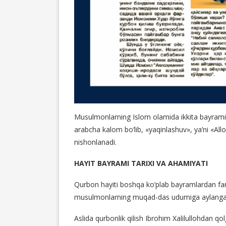
Musulmonlarning Islom olamida ikkita bayrami bo‘
arabcha kalom bo‘lib, «yaqinlashuv», ya’ni «All
nishonlanadi.
HAYIT BAYRAMI TARIXI VA AHAMIYATI
Qurbon hayiti boshqa ko‘plab bayramlardan farq
musulmonlarning muqad-das udumiga aylangan v
Aslida qurbonlik qilish Ibrohim Xalilullohdan q