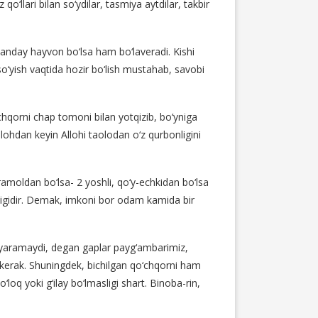
 qo‘llari bilan so‘ydilar, tasmiya aytdilar, takbir
qanday hayvon bo‘lsa ham bo‘laveradi. Kishi
so‘yish vaqtida hozir bo‘lish mustahab, savobi
chqorni chap tomoni bilan yotqizib, bo‘yniga
millohdan keyin Allohi taolodan o‘z qurbonligini
moldan bo‘lsa- 2 yoshli, qo‘y-echkidan bo‘lsa
oyligidir. Demak, imkoni bor odam kamida bir
kka yaramaydi, degan gaplar payg‘ambarimiz,
i kerak. Shuningdek, bichilgan qo‘chqorni ham
‘loq yoki g‘ilay bo‘lmasligi shart. Binoba-rin,