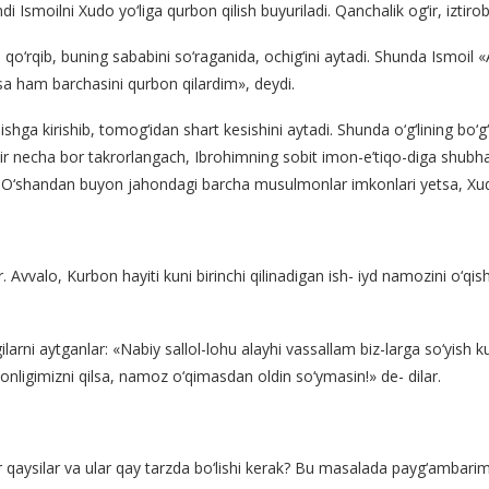
i Ismoilni Xudo yo‘liga qurbon qilish buyuriladi. Qanchalik og‘ir, iztirob
il qo‘rqib, buning sababini so‘raganida, ochig‘ini aytadi. Shunda Ismoil 
lsa ham barchasini qurbon qilardim», deydi.
 ishga kirishib, tomog‘idan shart kesishini aytadi. Shunda o‘g‘lining bo
ir necha bor takrorlangach, Ibrohimning sobit imon-e’tiqo-diga shubha
i. O‘shandan buyon jahondagi barcha musulmonlar imkonlari yetsa, Xudo 
r. Avvalo, Kurbon hayiti kuni birinchi qilinadigan ish- iyd namozini o‘qi
arni aytganlar: «Nabiy sallol-lohu alayhi vassallam biz-larga so‘yish 
onligimizni qilsa, namoz o‘qimasdan oldin so‘ymasin!» de- dilar.
lar qaysilar va ular qay tarzda bo‘lishi kerak? Bu masalada payg‘ambar