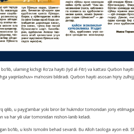
lib, ularning kichigi Ro‘za hayiti (Iyd al-Fitr) va kattasi Qurbon hayi
ohga yaqinlashuv» ma’nosini bildiradi. Qurbon hayiti asosan hijriy zulh
 qilib, u payg‘ambar yoki biror-bir hukmdor tomonidan joriy etilmagan 
a har yili ular tomonidan nishon-lanib keladi.
olgan bo‘lib, u kishi Ismoilni behad sevardi. Bu Alloh taologa ayon edi