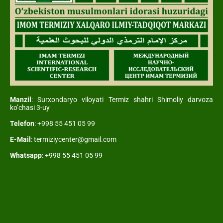
Manzil
: Surxondaryo viloyati Termiz shahri Shimoliy darvoza
ko’chasi 3-uy
Telefon
: +998 55 451 05 99
E-Mail
: termiziycenter@gmail.com
Whatsapp
: +998 55 451 05 99