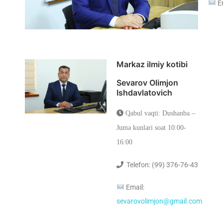
E
Markaz ilmiy kotibi
Sevarov Olimjon
Ishdavlatovich
Qabul vaqti: Dushanba –
Juma kunlari soat 10:00-
16:00
Telefon: (99) 376-76-43
Email:
sevarovolimjon@gmail.com