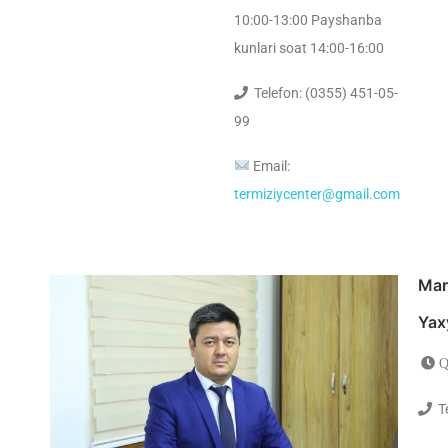
10:00-13:00 Payshanba
kunlari soat 14:00-16:00
Telefon: (0355) 451-05-
99
Email:
termiziycenter@gmail.com
Mar
Yax
Qa
Te