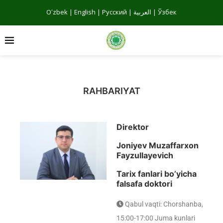
Oʻzbek
|
English
|
Русский
|
العربية
|
Ўзбек
RAHBARIYAT
Direktor
Joniyev Muzaffarxon
Fayzullayevich
Tarix fanlari bo’yicha
falsafa doktori
Qabul vaqti: Chorshanba,
15:00-17:00 Juma kunlari