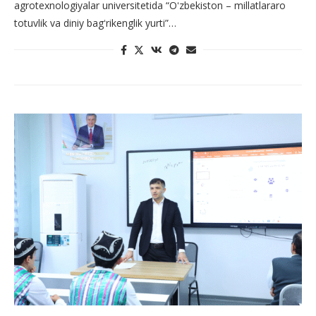
agrotexnologiyalar universitetida “Oʻzbekiston – millatlararo
totuvlik va diniy bagʻrikenglik yurti”…