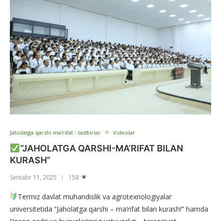
Jaholatga qarshi ma'rifat - tadbirlar
Videolar
“JAHOLATGA QARSHI-MA’RIFAT BILAN
KURASH”
Sentabr 11, 2025
158
Termiz davlat muhandislik va agrotexnologiyalar
universitetida “Jaholatga qarshi – ma’rifat bilan kurash!” hamda