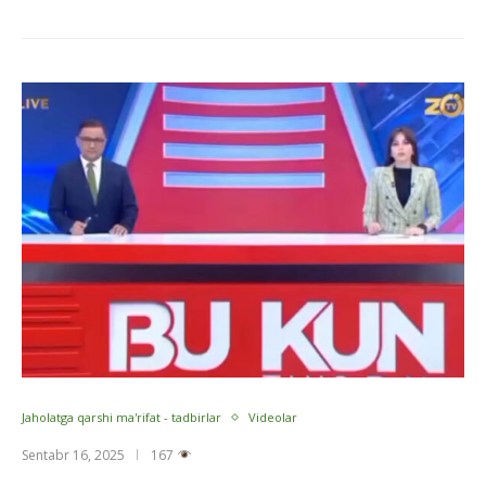
Jaholatga qarshi ma'rifat - tadbirlar
Videolar
Sentabr 16, 2025
167