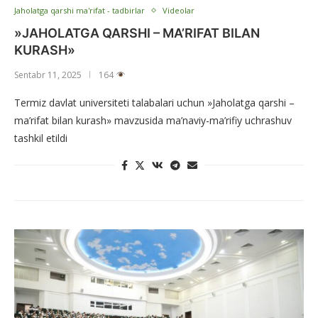
Jaholatga qarshi ma'rifat - tadbirlar
Videolar
»JAHOLATGA QARSHI – MA’RIFAT BILAN
KURASH»
Sentabr 11, 2025
164
Termiz davlat universiteti talabalari uchun »Jaholatga qarshi –
ma’rifat bilan kurash» mavzusida ma’naviy-ma’rifiy uchrashuv
tashkil etildi