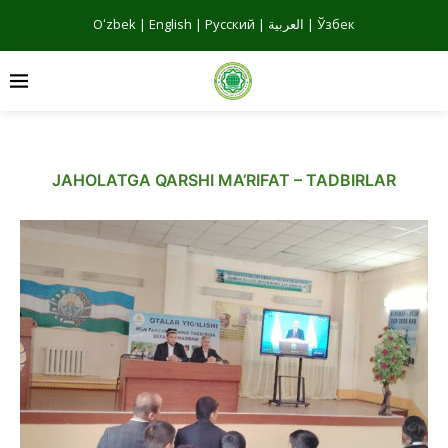
Oʻzbek
|
English
|
Русский
|
العربية
|
Ўзбек
JAHOLATGA QARSHI MA’RIFAT – TADBIRLAR