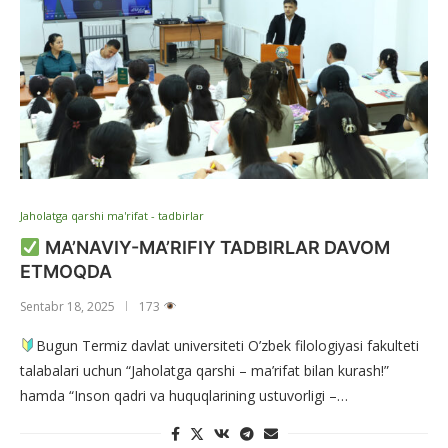
Jaholatga qarshi ma'rifat - tadbirlar
MA’NAVIY-MA’RIFIY TADBIRLAR DAVOM
ETMOQDA
Sentabr 18, 2025
173
Bugun Termiz davlat universiteti O’zbek filologiyasi fakulteti
talabalari uchun “Jaholatga qarshi – ma’rifat bilan kurash!”
hamda “Inson qadri va huquqlarining ustuvorligi –…