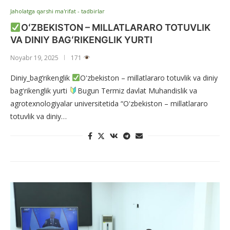
Jaholatga qarshi ma'rifat - tadbirlar
OʻZBEKISTON – MILLATLARARO TOTUVLIK
VA DINIY BAGʻRIKENGLIK YURTI
Noyabr 19, 2025
171
Diniy_bag‘rikenglik
Oʻzbekiston – millatlararo totuvlik va diniy
bagʻrikenglik yurti
Bugun Termiz davlat Muhandislik va
agrotexnologiyalar universitetida “Oʻzbekiston – millatlararo
totuvlik va diniy…