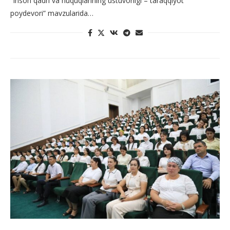
“Inson qadri va huquqlarining ustuvorligi – taraqqiyot
poydevori” mavzularida…