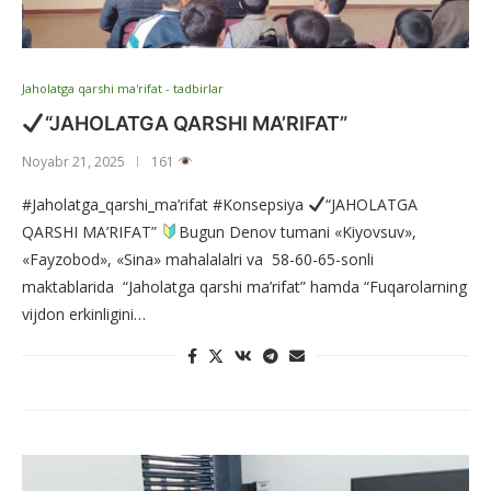
Jaholatga qarshi ma'rifat - tadbirlar
“JAHOLATGA QARSHI MA’RIFAT”
Noyabr 21, 2025
161
#Jaholatga_qarshi_ma’rifat #Konsepsiya
“JAHOLATGA
QARSHI MA’RIFAT”
Bugun Denov tumani «Kiyovsuv»,
«Fayzobod», «Sina» mahalalalri va 58-60-65-sonli
maktablarida “Jaholatga qarshi ma’rifat” hamda “Fuqarolarning
vijdon erkinligini…