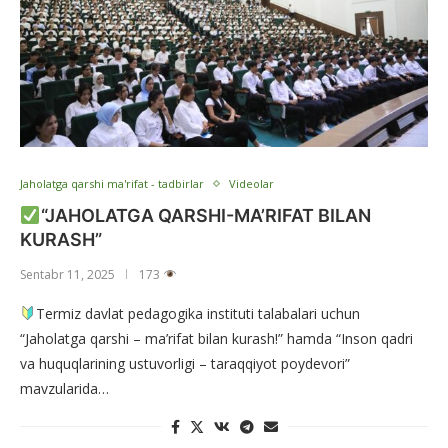
Jaholatga qarshi ma'rifat - tadbirlar
Videolar
“JAHOLATGA QARSHI-MA’RIFAT BILAN
KURASH”
Sentabr 11, 2025
173
Termiz davlat pedagogika instituti talabalari uchun
“Jaholatga qarshi – ma’rifat bilan kurash!” hamda “Inson qadri
va huquqlarining ustuvorligi – taraqqiyot poydevori”
mavzularida…