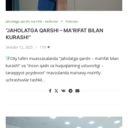
Jaholatga qarshi ma'rifat - tadbirlar
Videolar
“JAHOLATGA QARSHI – MAʼRIFAT BILAN
KURASH!”
Sentabr 12, 2025
179
Oliy taʼlim muassasalarida “Jaholatga qarshi – maʼrifat bilan
kurash!” va “Inson qadri va huquqlarining ustuvorligi –
taraqqiyot poydevori” mavzularida ma’naviy-ma’rifiy
uchrashuvlar tashkil…