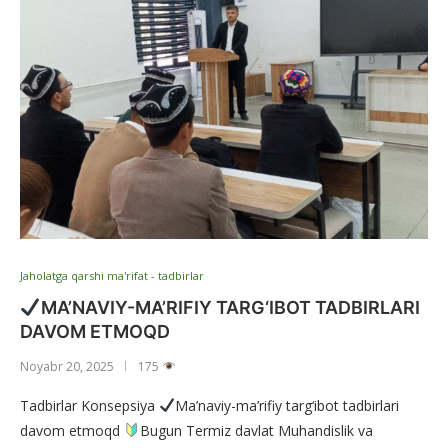
Jaholatga qarshi ma'rifat - tadbirlar
MA’NAVIY-MA’RIFIY TARG‘IBOT TADBIRLARI
DAVOM ETMOQD
Noyabr 20, 2025
175
Tadbirlar Konsepsiya
Ma’naviy-ma’rifiy targ‘ibot tadbirlari
davom etmoqd
Bugun Termiz davlat Muhandislik va