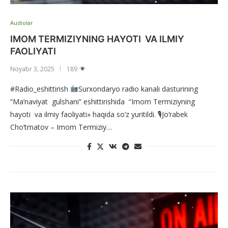
Audiolar
IMOM TERMIZIYNING HAYOTI VA ILMIY
FAOLIYATI
Noyabr 3, 2025
189
#Radio_eshittirish
Surxondaryo radio kanali dasturining
“Ma’naviyat gulshani” eshittirishida “Imom Termiziyning
hayoti va ilmiy faoliyati» haqida so‘z yuritildi. 🎙Jo‘rabek
Cho‘tmatov – Imom Termiziy…