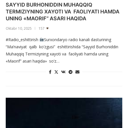
SAYYID BURHONIDDIN MUHAQQIQ
TERMIZIYNING XAYOTI VA FAOLIYATI HAMDA
UNING «MAORIF” ASARI HAQIDA
Oktabr 10, 2025
157
#Radio_eshittirish
Surxondaryo radio kanali dasturining
“Ma’naviyat qalb ko‘zgusi” eshittirishida “Sayyid Burhoniddin
Muhaqqiq Termiziyning xayoti va faoliyati hamda uning
«Maorif” asari haqida» so‘z…