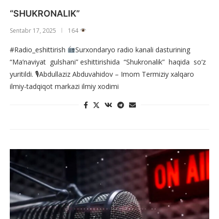
“SHUKRONALIK”
Sentabr 17, 2025
164
#Radio_eshittirish
Surxondaryo radio kanali dasturining
“Ma’naviyat gulshani” eshittirishida “Shukronalik” haqida so‘z
yuritildi. 🎙Abdullaziz Abduvahidov – Imom Termiziy xalqaro
ilmiy-tadqiqot markazi ilmiy xodimi