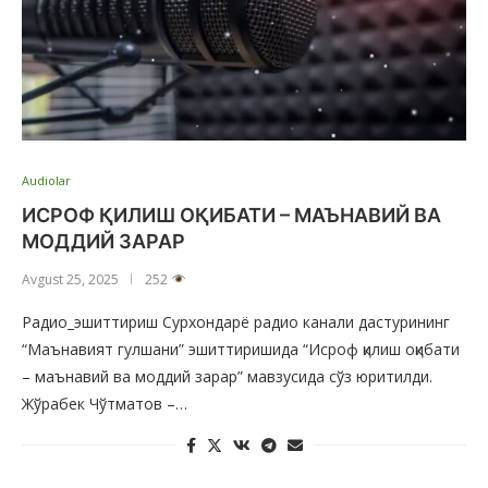
Audiolar
ИСРОФ ҚИЛИШ ОҚИБАТИ – МАЪНАВИЙ ВА
МОДДИЙ ЗАРАР
Avgust 25, 2025
252
Радио_эшиттириш Сурхондарё радио канали дастурининг
“Маънавият гулшани” эшиттиришида “Исроф қилиш оқибати
– маънавий ва моддий зарар” мавзусида сўз юритилди.
Жўрабек Чўтматов –…