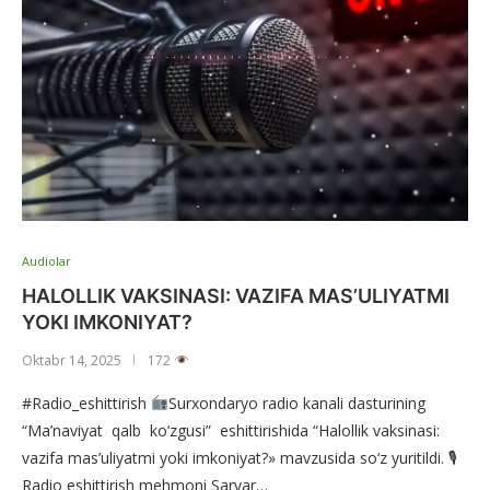
Audiolar
HALOLLIK VAKSINASI: VAZIFA MAS’ULIYATMI
YOKI IMKONIYAT?
Oktabr 14, 2025
172
#Radio_eshittirish
Surxondaryo radio kanali dasturining
“Ma’naviyat qalb ko‘zgusi” eshittirishida “Halollik vaksinasi:
vazifa mas’uliyatmi yoki imkoniyat?» mavzusida so‘z yuritildi. 🎙
Radio eshittirish mehmoni Sarvar…