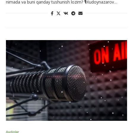
nimada va buni qanday tushunish lozim? 🎙Xudoynazarov…
Audiolar