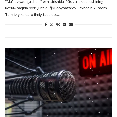
“Ma’naviyat gulshani” eshittirishida “Go‘zal axloq kishining
ko‘rki» haqida so‘z yuritildi. 🎙Xudoynazarov Faxriddin – Imom
Termiziy xalqaro ilmiy-tadqiqot…