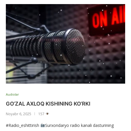
Audiolar
GO‘ZAL AXLOQ KISHINING KO‘RKI
Noyabr 6, 2025
157
#Radio_eshittirish
Surxondaryo radio kanali dasturining