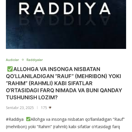
Audiolar
Raddiyalar
ALLOHGA VA INSONGA NISBATAN
QO‘LLANILADIGAN “RAUF” (MEHRIBON) YOKI
“RAHIM” (RAHMLI) KABI SIFATLAR
O‘RTASIDAGI FARQ NIMADA VA BUNI QANDAY
TUSHUNISH LOZIM?
Sentabr 23, 2025
175
#Raddiya
Allohga va insonga nisbatan qo‘llaniladigan “Rauf”
(mehribon) yoki “Rahim” (rahmli) kabi sifatlar o‘rtasidagi farq