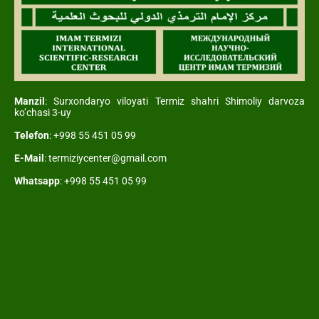
Manzil
: Surxondaryo viloyati Termiz shahri Shimoliy darvoza
ko’chasi 3-uy
Telefon
: +998 55 451 05 99
E-Mail
: termiziycenter@gmail.com
Whatsapp
: +998 55 451 05 99