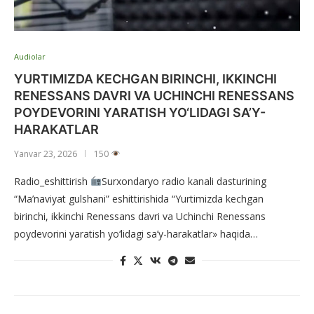
Audiolar
YURTIMIZDA KECHGAN BIRINCHI, IKKINCHI
RENESSANS DAVRI VA UCHINCHI RENESSANS
POYDEVORINI YARATISH YO‘LIDAGI SA’Y-
HARAKATLAR
Yanvar 23, 2026
150
Radio_eshittirish
Surxondaryo radio kanali dasturining
“Ma’naviyat gulshani” eshittirishida “Yurtimizda kechgan
birinchi, ikkinchi Renessans davri va Uchinchi Renessans
poydevorini yaratish yo‘lidagi sa’y-harakatlar» haqida…