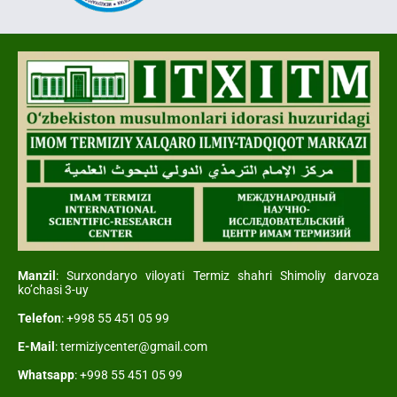
Manzil
: Surxondaryo viloyati Termiz shahri Shimoliy darvoza
ko’chasi 3-uy
Telefon
: +998 55 451 05 99
E-Mail
: termiziycenter@gmail.com
Whatsapp
: +998 55 451 05 99