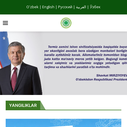
Oʻzbek
|
English
|
Русский
|
العربية
|
Ўзбек
YANGILIKLAR