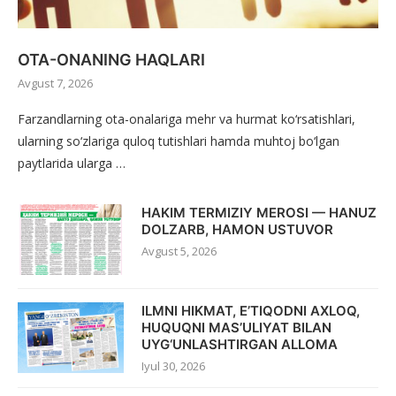
OTA-ONANING HAQLARI
Avgust 7, 2026
Farzandlarning ota-onalariga mehr va hurmat ko‘rsatishlari,
ularning so‘zlariga quloq tutishlari hamda muhtoj bo‘lgan
paytlarida ularga …
HAKIM TERMIZIY MEROSI — HANUZ
DOLZARB, HAMON USTUVOR
Avgust 5, 2026
ILMNI HIKMAT, E’TIQODNI AXLOQ,
HUQUQNI MAS’ULIYAT BILAN
UYG‘UNLASHTIRGAN ALLOMA
Iyul 30, 2026