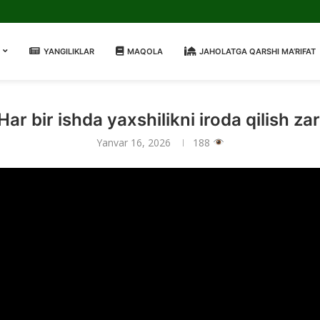
YANGILIKLAR
MAQOLA
JAHOLATGA QARSHI MA’RIFAT
Har bir ishda yaxshilikni iroda qilish zar
Yanvar 16, 2026
188