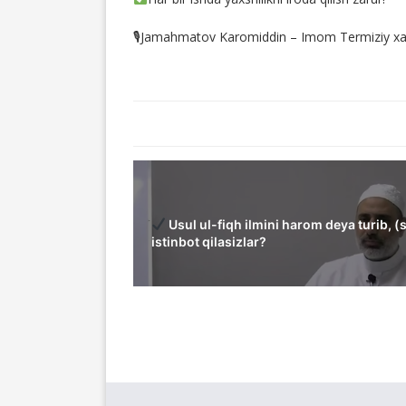
🎙Jamahmatov Karomiddin – Imom Termiziy xalqa
Usul ul-fiqh ilmini harom deya turib, 
istinbot qilasizlar?