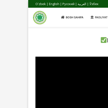
Oʻzbek
|
English
|
Русский
|
العربية
|
Ўзбек
BOSH SAHIFA
FAOLIYAT