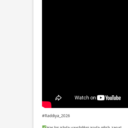
#Raddiya_2026
Har bir ishda yaxshilikni iroda qilish zarur!