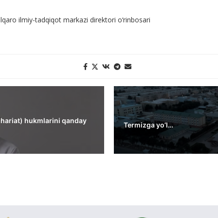
ro ilmiy-tadqiqot markazi direktori o‘rinbosari
(shariat) hukmlarini qanday
Termizga yo’l…