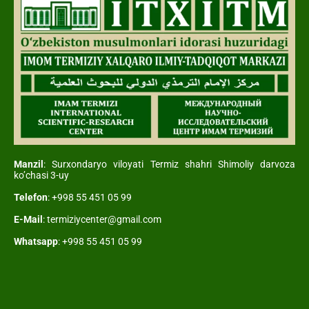
Manzil
: Surxondaryo viloyati Termiz shahri Shimoliy darvoza
ko’chasi 3-uy
Telefon
: +998 55 451 05 99
E-Mail
: termiziycenter@gmail.com
Whatsapp
: +998 55 451 05 99