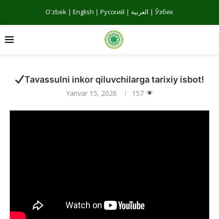
Oʻzbek
|
English
|
Русский
|
العربية
|
Ўзбек
Tavassulni inkor qiluvchilarga tarixiy isbot!
Yanvar 15, 2026
157