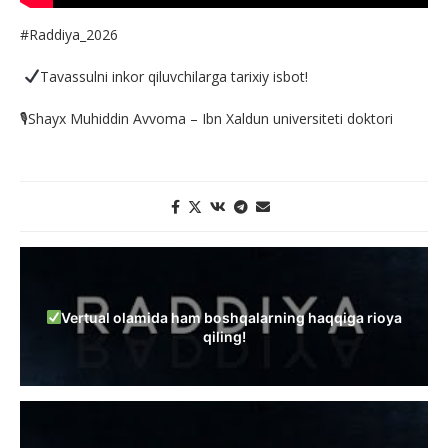
#Raddiya_2026
Tavassulni inkor qiluvchilarga tarixiy isbot!
🎙Shayx Muhiddin Avvoma – Ibn Xaldun universiteti doktori
Vertual olamida ham boshqalarning haqqiga rioya
qiling!