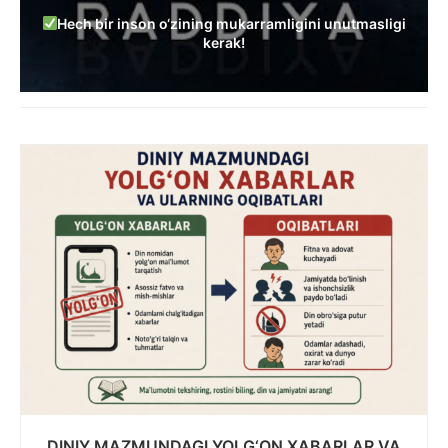
Hech bir inson o‘zining mukarramligini unutmasligi
kerak!
DINIY MAZMUNDAGI YOLG‘ON XABARLAR VA