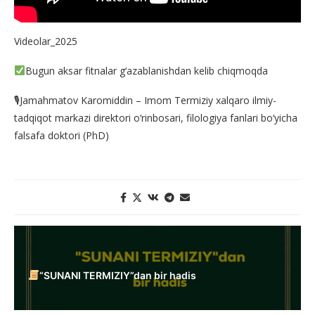
Videolar_2025
Bugun aksar fitnalar g‘azablanishdan kelib chiqmoqda
🎙Jamahmatov Karomiddin – Imom Termiziy xalqaro ilmiy-
tadqiqot markazi direktori o‘rinbosari, filologiya fanlari bo‘yicha
falsafa doktori (PhD)
“SUNANI TERMIZIY”dan bir hadis