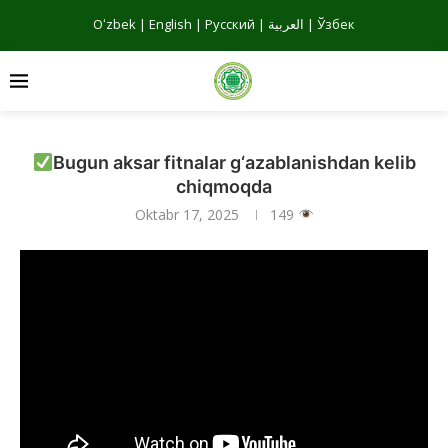
Oʻzbek
|
English
|
Русский
|
العربية
|
Ўзбек
Bugun aksar fitnalar g‘azablanishdan kelib
chiqmoqda
Oktabr 17, 2025
149