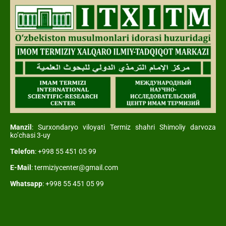
Manzil
: Surxondaryo viloyati Termiz shahri Shimoliy darvoza
ko’chasi 3-uy
Telefon
: +998 55 451 05 99
E-Mail
: termiziycenter@gmail.com
Whatsapp
: +998 55 451 05 99