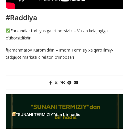
#Raddiya
Farzandlar tarbiyasiga e’tiborsizlik – Vatan kelajagiga
e’tiborsizlikdir!
🎙Jamahmatov Karomiddin – Imom Termiziy xalqaro ilmiy-
tadqiqot markazi direktori o‘rinbosari
“SUNANI TERMIZIY”dan bir hadis