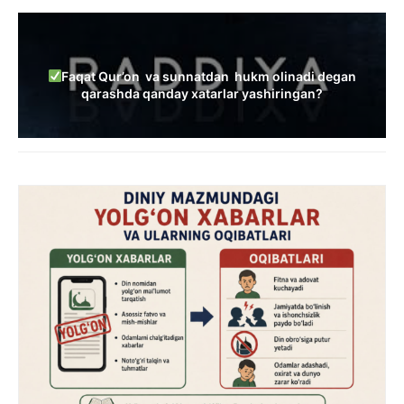
Faqat Qur’on va sunnatdan hukm olinadi degan
qarashda qanday xatarlar yashiringan?