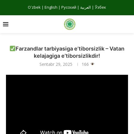
Oʻzbek
|
English
|
Русский
|
العربية
|
Ўзбек
Farzandlar tarbiyasiga e’tiborsizlik – Vatan
kelajagiga e’tiborsizlikdir!
Sentabr 29, 2025
166