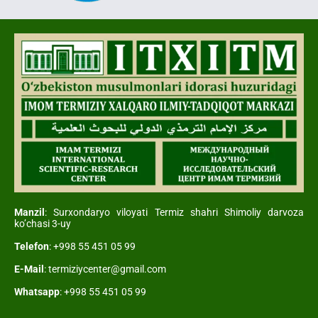
Manzil
: Surxondaryo viloyati Termiz shahri Shimoliy darvoza
ko’chasi 3-uy
Telefon
: +998 55 451 05 99
E-Mail
: termiziycenter@gmail.com
Whatsapp
: +998 55 451 05 99