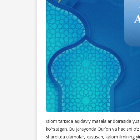
Islom tarixida aqidaviy masalalar doirasida yuz
ko‘rsatgan. Bu jarayonda Qur’on va hadisni o‘z
sharoitda ulamolar, xususan, kalom ilmining yirik