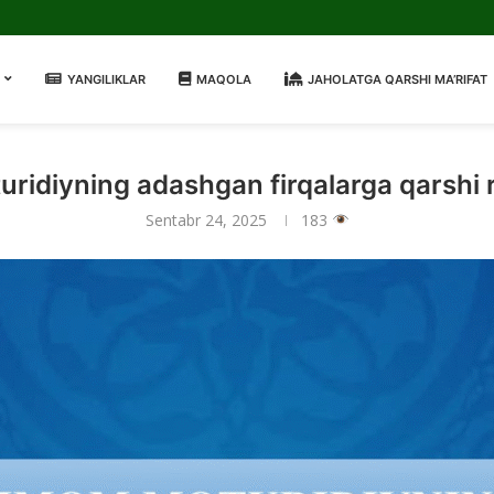
YANGILIKLAR
MAQOLA
JAHOLATGA QARSHI MA’RIFAT
ridiyning adashgan firqalarga qarshi r
Sentabr 24, 2025
183