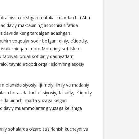
ta hissa qo‘shgan mutakallimlardan biri Abu
aqidaviy maktabining asoschisi sifatida
 o‘z davrida keng tarqalgan adashgan
muhim voqealar sodir bo‘lgan, diniy, e’tiqodiy,
tishib chiqqan Imom Moturidiy sof Islom
faoliyati orqali sof diniy qadriyatlarni
vvalo, tavhid e’tiqodi orqali Islomning asosiy
m olamida siyosiy, ijtimoiy, ilmiy va madaniy
 borasida turli xil siyosiy, falsafiy, e’tiqodiy
sida birinchi marta yuzaga kelgan
ab aqidaviy muammolarning yuzaga kelishiga
adaniy sohalarda o‘zaro ta’sirlanish kuchaydi va