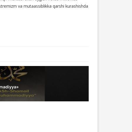
ekstremizm va mutaassiblikka qarshi kurashishda
madiyya»