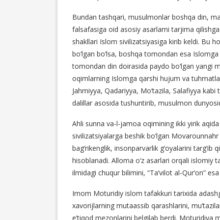
Bundan tashqari, musulmonlar boshqa din, mad
falsafasiga oid asosiy asarlarni tarjima qilishg
shakllari Islom sivilizatsiyasiga kirib keldi. Bu
bo‘lgan bo‘lsa, boshqa tomondan esa Islomga qa
tomondan din doirasida paydo bo‘lgan yangi mas
oqimlarning Islomga qarshi hujum va tuhmatlari
Jahmiyya, Qadariyya, Mo‘tazila, Salafiyya kabi t
dalillar asosida tushuntirib, musulmon dunyosid
Ahli sunna va-l-jamoa oqimining ikki yirik aqid
sivilizatsiyalarga beshik bo‘lgan Movarounnahr d
bag‘rikenglik, insonparvarlik g‘oyalarini targ‘i
hisoblanadi. Alloma o‘z asarlari orqali islomiy 
ilmidagi chuqur bilimini, “Ta’vilot al-Qur’on” es
Imom Moturidiy islom tafakkuri tarixida adashg
xavorijlarning mutaassib qarashlarini, mu’tazilan
e’tiqod mezonlarini belgilab berdi. Moturidiya 