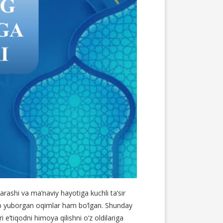
rashi va ma’naviy hayotiga kuchli ta’sir
urib yuborgan oqimlar ham bo‘lgan. Shunday
 e’tiqodni himoya qilishni o‘z oldilariga