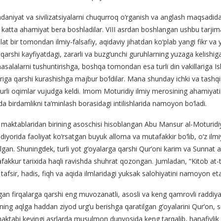
aniyat va sivilizatsiyalarni chuqurroq o‘rganish va anglash maqsadi
a katta ahamiyat bera boshladilar. VIII asrdan boshlangan ushbu tarjima
 holat bir tomondan ilmiy-falsafiy, aqidaviy jihatdan ko‘plab yangi fikr
rshi kayfiyatdagi, zararli va buzg‘unchi guruhlarning yuzaga kelishiga
alalarni tushuntirishga, boshqa tomondan esa turli din vakillariga I
ga qarshi kurashishga majbur bo‘ldilar. Mana shunday ichki va tashqi o
urli oqimlar vujudga keldi. Imom Moturidiy ilmiy merosining ahamiyati ha
a birdamlikni ta’minlash borasidagi intilishlarida namoyon bo‘ladi.
a maktablaridan birining asoschisi hisoblangan Abu Mansur al-Moturidiy
iyorida faoliyat ko‘rsatgan buyuk alloma va mutafakkir bo‘lib, o‘z ilmiy
b qilgan. Shuningdek, turli yot g‘oyalarga qarshi Qur’oni karim va Sunnat
tafakkur tarixida haqli ravishda shuhrat qozongan. Jumladan, “Kitob at-
a tafsir, hadis, fiqh va aqida ilmlaridagi yuksak salohiyatini namoyon eta
an firqalarga qarshi eng muvozanatli, asosli va keng qamrovli raddiyal
ing aqlga haddan ziyod urg’u berishga qaratilgan g’oyalarini Qur’on, sunn
maktabi keyingi asrlarda musulmon dunyosida keng tarqalib, hanafiylik 