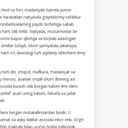
da hind va fors madaniyati hamda yunon
 harakatlari natijasida g‘ayriislomiy tafakkur
 va yondashuvlarning paydo bo‘lishiga sabab
 ham olib keldi. Natijada, musulmonlar bir
slomni bayon qilishga va ko‘plab adashgan
millar tufayli, Islom jamiyatida Jabariyya,
m o‘z davridagi turli aqidaviy ixtiloflarni ilmiy
 turli din, e’tiqod, mafkura, madaniyat va
 merosi, asarlari orqali islom dinining asl
 asosida kurash olib borgan kalom ilmi olimi
tavhid” asari uning kalom, falsafa va jadal
di.
arni bergan mutakallimlardan biridir. U
at va aqliy dalillar asosida inkor etib, to‘g‘ri
fiqh maktabi bilan uyg‘un holda millionlab