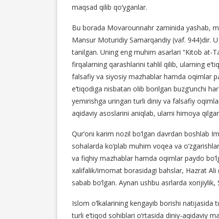
maqsad qilib qo‘yganlar.
Bu borada Movarounnahr zaminida yashab, musu
Mansur Moturidiy Samarqandiy (vaf. 944)dir. U 
tanilgan. Uning eng muhim asarlari “Kitob at-T
firqalarning qarashlarini tahlil qilib, ularning
falsafiy va siyosiy mazhablar hamda oqimlar 
e’tiqodiga nisbatan olib borilgan buzg‘unchi hara
yemirishga uringan turli diniy va falsafiy oqimlar
aqidaviy asoslarini aniqlab, ularni himoya qi
Qur’oni karim nozil bo‘lgan davrdan boshlab Im
sohalarda ko‘plab muhim voqea va o‘zgarishlar y
va fiqhiy mazhablar hamda oqimlar paydo bo‘lg
xalifalik/imomat borasidagi bahslar, Hazrat Ali
sabab bo‘lgan. Aynan ushbu asrlarda xorijiylik, 
Islom o‘lkalarining kengayib borishi natijasida tu
turli e’tiqod sohiblari o‘rtasida diniy-aqidavi