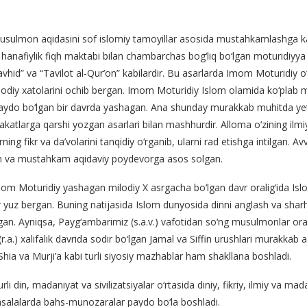
lmon aqidasini sof islomiy tamoyillar asosida mustahkamlashga kat
hanafiylik fiqh maktabi bilan chambarchas bog‘liq bo‘lgan moturidiyya 
avhid” va “Tavilot al-Qur’on” kabilardir. Bu asarlarda Imom Moturidiy
 e’tiqodiy xatolarini ochib bergan. Imom Moturidiy Islom olamida ko‘plab 
paydo bo‘lgan bir davrda yashagan. Ana shunday murakkab muhitda ye
katlarga qarshi yozgan asarlari bilan mashhurdir. Alloma o‘zining ilmiy 
ning fikr va da’volarini tanqidiy o‘rganib, ularni rad etishga intilgan. A
lgan va mustahkam aqidaviy poydevorga asos solgan.
om Moturidiy yashagan milodiy X asrgacha bo‘lgan davr oralig‘ida Islo
uz bergan. Buning natijasida Islom dunyosida dinni anglash va sharhlash
an. Ayniqsa, Payg‘ambarimiz (s.a.v.) vafotidan so‘ng musulmonlar ora
 (r.a.) xalifalik davrida sodir bo‘lgan Jamal va Siffin urushlari murakk
Shia va Murji’a kabi turli siyosiy mazhablar ham shakllana boshladi.
rli din, madaniyat va sivilizatsiyalar o‘rtasida diniy, fikriy, ilmiy va m
y masalalarda bahs-munozaralar paydo bo‘la boshladi.