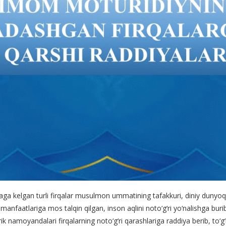
aga kelgan turli firqalar musulmon ummatining tafakkuri, diniy dunyoqa
 manfaatlariga mos talqin qilgan, inson aqlini noto‘g‘ri yo‘nalishga b
 namoyandalari firqalarning noto‘g‘ri qarashlariga raddiya berib, to‘g‘ri