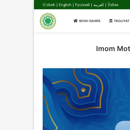
Oʻzbek
|
English
|
Русский
|
العربية
|
Ўзбек
BOSH SAHIFA
FAOLIYAT
Imom Motu