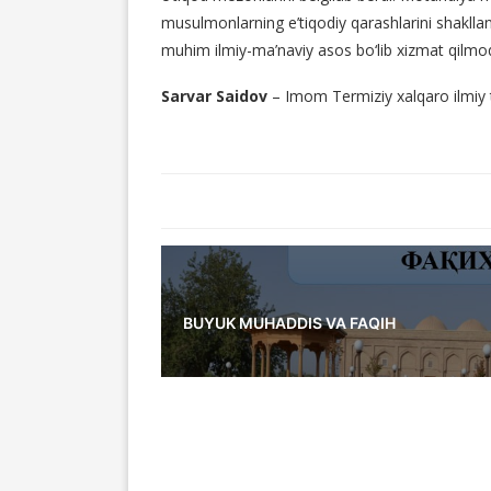
musulmonlarning e’tiqodiy qarashlarini shaklla
muhim ilmiy-ma’naviy asos bo‘lib xizmat qilmo
Sarvar Saidov
– Imom Termiziy xalqaro ilmiy t
BUYUK MUHADDIS VA FAQIH