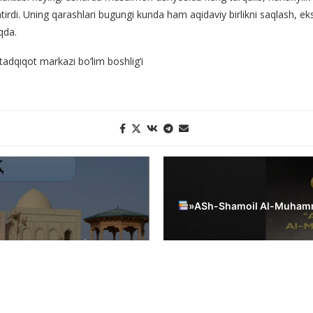
ntirdi. Uning qarashlari bugungi kunda ham aqidaviy birlikni saqlash, 
qda.
adqiqot markazi bo’lim boshlig’i
»ASh-Shamoil Al-Muham