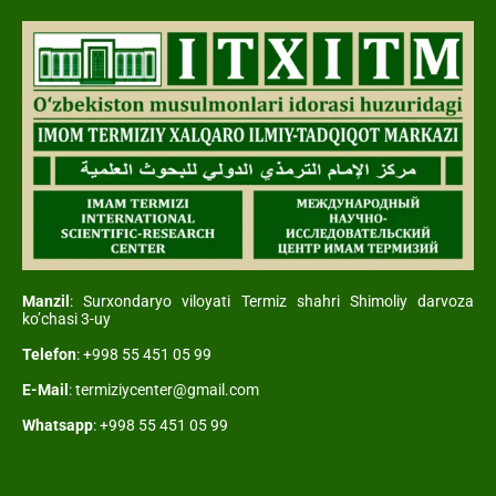
Manzil
: Surxondaryo viloyati Termiz shahri Shimoliy darvoza
ko’chasi 3-uy
Telefon
: +998 55 451 05 99
E-Mail
: termiziycenter@gmail.com
Whatsapp
: +998 55 451 05 99