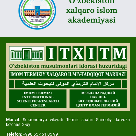
Manzil
: Surxondaryo viloyati Termiz shahri Shimoliy darvoza
ko’chasi 3-uy
Telefon
: +998 55 451 05 99