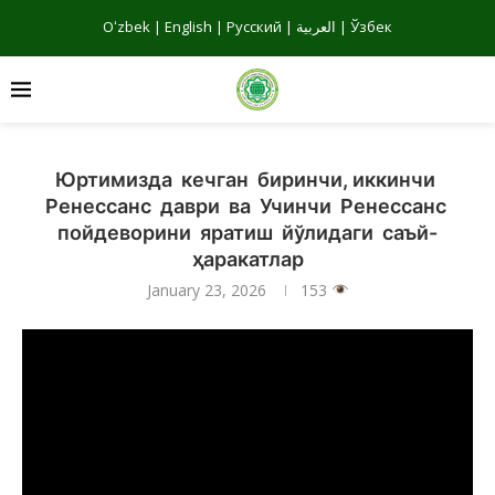
Oʻzbek
|
English
|
Русский
|
العربية
|
Ўзбек
Юртимизда кечган биринчи, иккинчи
Ренессанс даври ва Учинчи Ренессанс
пойдеворини яратиш йўлидаги саъй-
ҳаракатлар
January 23, 2026
153