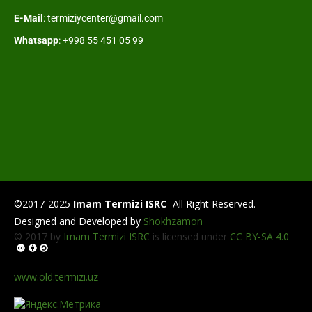
E-Mail
: termiziycenter@gmail.com
Whatsapp
: +998 55 451 05 99
©2017-2025
Imam Termizi ISRC
- All Right Reserved.
Designed and Developed by
Shokhzamon
© 2017 by
Imam Termizi ISRC
is licensed under
CC BY-SA 4.0
www.old.termizi.uz