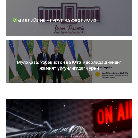
МИЛЛИЙЛИК – ҒУРУР ВА ФАХРИМИЗ
Мулоҳаза: Ўзбекистон ва Юта мисолида диннинг
жамият уйғунлигидаги ўрни