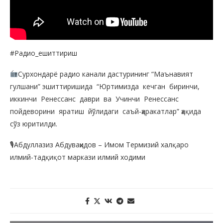
#Радио_ешиттириш
Сурхондарё радио канали дастурининг “Маънавият
гулшани” эшиттиришида “Юртимизда кечган биринчи,
иккинчи Ренессанс даври ва Учинчи Ренессанс
пойдеворини яратиш йўлидаги саъй-ҳаракатлар” ҳақида
сўз юритилди.
🎙Абдуллазиз Абдуваҳидов – Имом Термизий халқаро
илмий-тадқиқот маркази илмий ходими