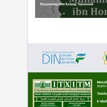
Муҳаммад ибн Ҳомид Термизий
Manzi
shahri
Telef
E-Mai