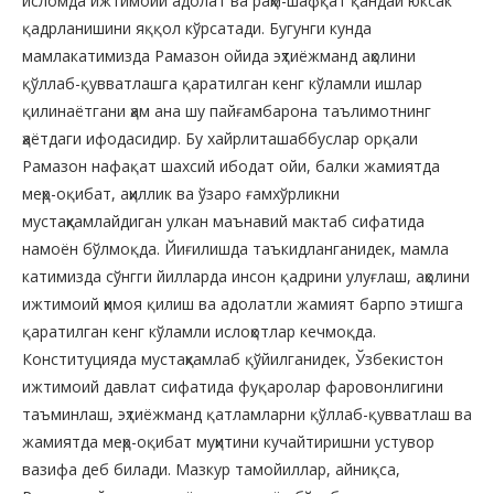
исломда ижтимоий адолат ва раҳм-шафқат қандай юксак
қадрланишини яққол кўрсатади. Бугунги кунда
мамлакатимизда Рамазон ойида эҳтиёжманд аҳолини
қўллаб-қувватлашга қаратилган кенг кўламли ишлар
қилинаётгани ҳам ана шу пайғамбарона таълимотнинг
ҳаётдаги ифодасидир. Бу хайрлиташаббуслар орқали
Рамазон нафақат шахсий ибодат ойи, балки жамиятда
меҳр-оқибат, аҳиллик ва ўзаро ғамхўрликни
мустаҳкамлайдиган улкан маънавий мактаб сифатида
намоён бўлмоқда. Йиғилишда таъкидланганидек, мамла
катимизда сўнгги йилларда инсон қадрини улуғлаш, аҳолини
ижтимоий ҳимоя қилиш ва адолатли жамият барпо этишга
қаратилган кенг кўламли ислоҳотлар кечмоқда.
Конституцияда мустаҳкамлаб қўйилганидек, Ўзбекистон
ижтимоий давлат сифатида фуқаролар фаровонлигини
таъминлаш, эҳтиёжманд қатламларни қўллаб-қувватлаш ва
жамиятда меҳр-оқибат муҳитини кучайтиришни устувор
вазифа деб билади. Мазкур тамойиллар, айниқса,