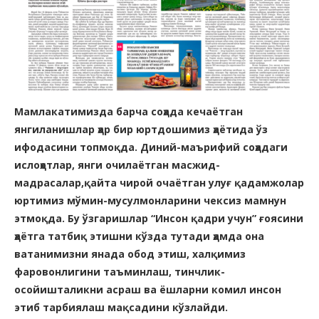
Мамлакатимизда барча соҳада
кечаётган
янгиланишлар ҳар
бир юртдошимиз ҳаётида
ўз
ифодасини топмоқда.
Диний-маърифий соҳадаги
ислоҳотлар, янги очилаётган масжид-
мадрасалар,қайта чирой очаётган улуғ қадамжолар
юртимиз мўмин-мусулмонларини чексиз мамнун
этмоқда. Бу ўзгаришлар “Инсон қадри учун” ғоясини
ҳаётга татбиқ этишни кўзда тутади ҳамда она
ватанимизни янада обод этиш, халқимиз
фаровонлигини таъминлаш, тинчлик-
осойишталикни асраш ва ёшларни комил инсон
этиб тарбиялаш мақсадини кўзлайди.