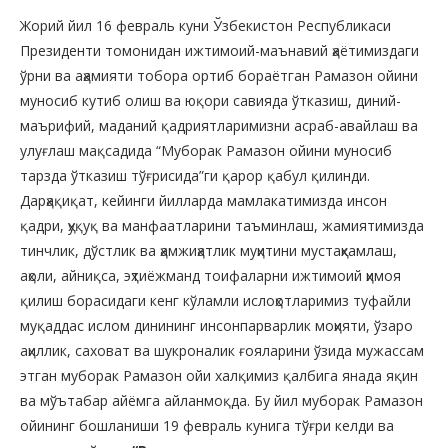
Жорий йил 16 февраль куни Ўзбекистон Республикаси
Президенти томонидан ижтимоий-маънавий ҳаётимиздаги
ўрни ва аҳамияти тобора ортиб бораётган Рамазон ойини
муносиб кутиб олиш ва юқори савияда ўтказиш, диний-
маърифий, маданий қадриятларимизни асраб-авайлаш ва
улуғлаш мақсадида “Муборак Рамазон ойини муносиб
тарзда ўтказиш тўғрисида”ги қарор қабул қилинди.
Дарҳақиқат, кейинги йилларда мамлакатимизда инсон
қадри, ҳуқуқ ва манфаатларини таъминлаш, жамиятимизда
тинчлик, дўстлик ва ҳамжиҳатлик муҳитини мустаҳкамлаш,
аҳоли, айниқса, эҳтиёжманд тоифаларни ижтимоий ҳимоя
қилиш борасидаги кенг кўламли ислоҳотларимиз туфайли
муқаддас ислом динининг инсонпарварлик моҳияти, ўзаро
аҳиллик, саховат ва шукроналик ғояларини ўзида мужассам
этган муборак Рамазон ойи халқимиз қалбига янада яқин
ва мўътабар айёмга айланмоқда. Бу йил муборак Рамазон
ойининг бошланиши 19 февраль кунига тўғри келди ва