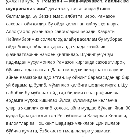
ҳужжатга кўра, у
“Рамазон — меҳр-мурувват, аҳиллик ва
шукроналик ойи”
деган эзгу ғоя асосида ўтиши
белгиланди. Бу бежиз эмас, албатта. Зеро, Рамазон
саховат ойи ҳамдир. Бу ойда қилинган хайру эҳсонларга
Аллоҳ таоло улкан ажр-савобларни беради. Ҳазрати
Пайғамбаримиз соллаллоҳу алайҳи васаллам бу муборак
ойда бошқа ойларга қараганда янада сахийлик
фазилатларини намоён қилганлар. Шунинг учун ҳам
қадимдан мусулмонлар Рамазон кирганда саховатлироқ
бўлишга одатланган. Давлатманд кишилар закотларини
айнан Рамазонда адо этган. Бу ойнинг баракасидан ҳар бир
уй баҳраманд бўлиб, мўминлар қалбига шодлик кирган. Шу
сабабли бу муборак ойда ҳар биримиз ёнатрофимизда
ёрдамга муҳтож кишилар бўлса, қўлимиздан келганча
уларга яхшилик қилиб қолсак, айни муддао бўлади. Яқин 30
кунда Қорақалпоғистон Республикаси Вазирлар Кенгаши,
вилоятлар ва Тошкент шаҳри ҳокимликлари Дин ишлари
бўйича қўмита, Ўзбекистон маҳаллалари уюшмаси,