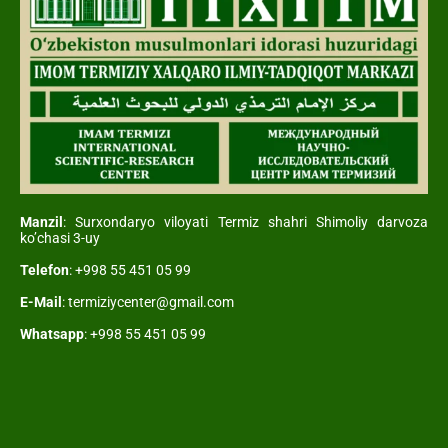
Manzil
: Surxondaryo viloyati Termiz shahri Shimoliy darvoza
ko’chasi 3-uy
Telefon
: +998 55 451 05 99
E-Mail
: termiziycenter@gmail.com
Whatsapp
: +998 55 451 05 99