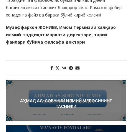
тараққиёт ва фаровонлик бўлмагани каби диний
бағрикенгликсиз тинчлик барқарор эмас. Рамазон ҳар бир
хонадонга файз ва барака бўлиб кириб келсин!
Музаффархон ЖОНИЕВ, Имом Термизий халқаро
илмий-тадқиқот маркази директори, тарих
фанлари бўйича фалсафа доктори
АҲМАД АС-СОБУНИЙ ИЛМИЙ МЕРОСИНИНГ
ТАСНИФИ