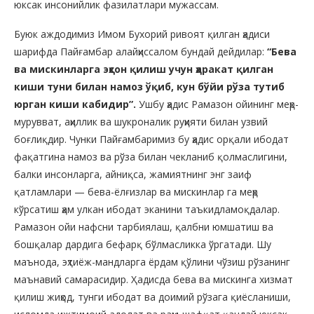
юксак инсонийлик фазилатлари мужассам.
Буюк аждодимиз Имом Бухорий ривоят қилган ҳадиси
шарифда Пайғамбар алайҳиссалом бундай дейдилар:
“Бева
ва мискинларга эҳсон қилиш учун ҳаракат қилган
киши туни билан намоз ўқиб, кун бўйи рўза тутиб
юрган киши кабидир”.
Ушбу ҳадис Рамазон ойининг меҳр-
мурувват, аҳиллик ва шукроналик руҳияти билан узвий
боғлиқдир. Чунки Пайғамбаримиз бу ҳадис орқали ибодат
фақатгина намоз ва рўза билан чекланиб қолмаслигини,
балки инсонларга, айниқса, жамиятнинг энг заиф
қатламлари — бева-ёлғизлар ва мискинлар га меҳр
кўрсатиш ҳам улкан ибодат эканини таъкидламоқдалар.
Рамазон ойи нафсни тарбиялаш, қалбни юмшатиш ва
бошқалар дардига бефарқ бўлмасликка ўргатади. Шу
маънода, эҳтиёж-мандларга ёрдам қўлини чўзиш рўзанинг
маънавий самарасидир. Ҳадисда бева ва мискинга хизмат
қилиш жиҳод, тунги ибодат ва доимий рўзага қиёсланиши,