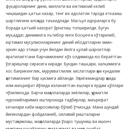
фуқароларнинг дини, миллати ва ижтимоий келиб
чиқишидан қатъи назар, тенг ва адолатли тарзда етказиш
шартлигини алоҳида таъкидлади. Масъул идораларга бу
борада қатъий назорат ўрнатиш топширилди. Бугун
муқаддас динимизга эътибор янги босқичга кўтарилиб,
юртимиз мусулмонларининг диний ибодатларни эмин-
эркин адо этиши учун йилдан йилга қулай шароитлар
яратилаётгани барчамизнинг кўз олдимизда юз бераётган
ўзгаришлар сирасига киради. Бундан ташқари, халқимизга
хос бағрикенглик, мурувватлилик хислатлари ҳам кундалик
ҳаётимизнинг бир қисмига айланди. Эҳтиёжмандлар ҳамда
илм-маърифат йўлида изланаётган ёшларга ёрдам қўллари
чўзилмоқда. Барча маҳаллаларда зиёлилар, ҳурматли
нуронийларимиз иштирокида тадбирлар, маърифат
кечалари каби маросимлар бўлиб ўтмоқда. Мана шундай
йиғинлардан фойдаланиб, оилавий ришталарни
мустаҳкамлаш, маҳаллаларда ўзаро тушуниш ва ишонч
муҳитини кучайтириш ҳамда ҳурмат ва меҳр-оқибат