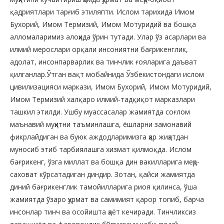
қадриятлари тарғиб этиляпти. Ислом тарихида Имом
Бухорий, Имом Термизий, Имом Мотуридий ва бошқа
алломаларимиз алоҳида ўрин тутади. Улар ўз асарлари ва
илмий мерослари орқали инсониятни бағрикенглик,
адолат, инсонпарварлик ва тинчлик ғояларига даъват
қилганлар.Ўтган вақт мобайнида Ўзбекистондаги ислом
цивилизацияси маркази, Имом Бухорий, Имом Мотуридий,
Имом Термизий халқаро илмий-тадқиқот марказлари
ташкил этилди. Ушбу муассасалар жамиятда соғлом
маънавий муҳитни таъминлашга, ёшларни замонавий
фикрлайдиган ва буюк аждодларимизга ҳар жиҳатдан
муносиб этиб тарбиялашга хизмат қилмоқда. Ислом
бағрикенг, ўзга миллат ва бошқа дин вакилларига меҳр-
саховат кўрсатадиган диндир. Зотан, қайси жамиятда
диний бағрикенглик тамойилларига риоя қилинса, ўша
жамиятда ўзаро ҳурмат ва самимият қарор топиб, барча
инсонлар тинч ва осойишта ҳаёт кечиради. Тинчликсиз