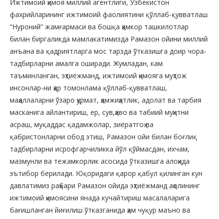
Ижтимоий ҳимоя миллий агентлиги, Ўзбекистон
фахрийларининг ижтимоий фаолиятини қўллаб-қувватлаш
“Нуроний” жамғармаси ва бошқа ҳамкор ташкилотлар
билан биргаликда мамлакатимизда Рамазон ойини миллий
анъана ва қадриятларга мос тарзда ўтказишга доир чора-
тадбирларни амалга оширади. Жумладан, кам
таъминланган, эҳтиёжманд, ижтимоий ҳимояга муҳтож
инсонлар-ни ҳар томонлама қўллаб-қувватлаш,
маҳаллаларни ўзаро ҳурмат, ҳамжиҳатлик, адолат ва тарбия
масканига айлантириш, ер, сув,ҳаво ва табиий муҳитни
асраш, муқаддас қадамжолар, зиёратгоҳ ва
қабристонларни обод этиш, Рамазон ойи билан боғлиқ
тадбирларни исрофгарчиликка йўл қўймасдан, ихчам,
мазмунли ва тежамкорлик асосида ўтказишга алоҳида
эътибор берилади. Юқоридаги қарор қабул қилинган кун
давлатимиз раҳбари Рамазон ойида эҳтиёжманд аҳолининг
ижтимоий ҳимоясини янада кучайтириш масалаларига
бағишланган йиғилиш ўтказганида ҳам чуқур маъно ва