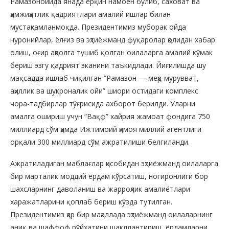
Рамазонойида янада ёрқин намоён бўлиб, саховат ва
ҳамжиҳатлик қадриятлари амалий ишлар билан
мустаҳкамланмоқда. Президентимиз муборак ойда
нуронийлар, ёлғиз ва эҳтиёжманд фуқаролар ҳолидан хабар
олиш, оғир аҳволга тушиб қолган оилаларга амалий кўмак
бериш эзгу қадрият эканини таъкидлади. Йиғилишда шу
мақсадда ишлаб чиқилган “Рамазон — меҳр-мурувват,
аҳиллик ва шукроналик ойи” шиори остидаги комплекс
чора-тадбирлар тўғрисида ахборот берилди. Уларни
амалга ошириш учун “Вақф” хайрия жамоат фондига 750
миллиард сўм ҳамда Ижтимоий ҳимоя миллий агентлиги
орқали 300 миллиард сўм ажратилиши белгиланди.
Ажратиладиган маблағлар ҳисобидан эҳтиёжманд оилаларга
бир марталик моддий ёрдам кўрсатиш, ногиронлиги бор
шахсларнинг даволаниш ва жарроҳлик амалиётлари
харажатларини қоплаб бериш кўзда тутилган.
Президентимиз ҳар бир маҳаллада эҳтиёжманд оилаларнинг
аниқ ва шаффоф рўйхатини шакллантириш, ёрдамларни