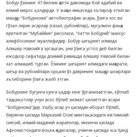
Бобур ўзининг 47 йиллик ҳаёти давомида бой адабий ва
илмий мерос қолдирди. У жаҳон миқёсида эътироф этилган
машҳур “Бобурнома” автобиографик асари, ўзига хос ва
гўзал лирик асарлар (ғазал, рубоийлар), мусулмон фиқҳи
ёритилган “Мубаййин” рисоласи, “Хатти Бобурий” махсус
алифбосининг муаллифидир. Бобур шеърият илмида
Алишер Навоийга эргашган, уни ўзига устоз деб билган
ижодкор сифатида доимий равишда Алишер Навоий билан
хат алмашиб турган. Ўзининг шеърият илмидаги маҳорати,
шеър ва рубоийлари орқали ўз даврининг машҳур шоирлари
эътиборини ўзига жалб этган.
Бобурнинг бугунги кунга қадар кенг ўрганилаётган, кўплаб
тадқиқотлар учун асос бўлиб хизмат қилаётган асари
“Бобурнома”дир. Ушбу асар уч қисмдан иборат бўлиб,
биринчи қисмда Марказий Осиё минтақасидаги ижтимоий-
сиёсий, илмий-маданий жараёнлар, иккинчи қисмда
Афғонистондаги воқеа-ҳодисалар, учинчи қисмда эса Ҳинд