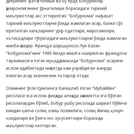
диёрининг фатҳ этилиши ва бу ерда Бобурийлар
ҳукмронлигининг ўрнатилиши борасидаги тарихий
маълумотлар акс эттирилган. “Бобурнома” нафақат
тарихий маълумотларни ўзида жамлаган асар, балки сўз
юритилган халқларнинг урф-одатлари, маросимлари,
эътиқодлари тўғрисидаги маълумотларни ўзида жамлаган
манба ҳамдир. Француз шарқшуноси Луи Базан
“Бобурнома”нинг 1980 йилда амалга оширилган французча
таржимасига ёзган муқаддимасида “Бобурнома” асарини
ислом адабиётида ниҳоятда кам учрайдиган жанрда
ёзилган асар эканлигини эътироф этади.
Олимнинг ўғли Ҳумоюнга бағишлаб ёзган “Мубаййин”
рисоласи эса ислом фиқҳида алоҳида аҳамиятга эга бўлган
рисолалардан бўлиб, Бобур ушбу рисолада шариат бўйича
кимдан қанча солиқ олиш лозимлиги, солиқ йиғиш қонун-
қоидалари ва ўзига хос хусусиятлари борасида
маълумотлар келтирган.