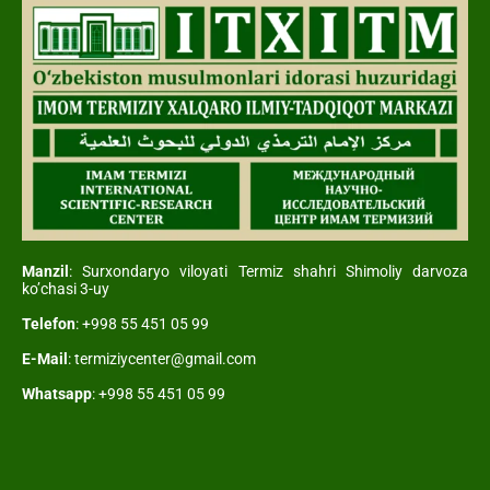
Manzil
: Surxondaryo viloyati Termiz shahri Shimoliy darvoza
ko’chasi 3-uy
Telefon
: +998 55 451 05 99
E-Mail
: termiziycenter@gmail.com
Whatsapp
: +998 55 451 05 99