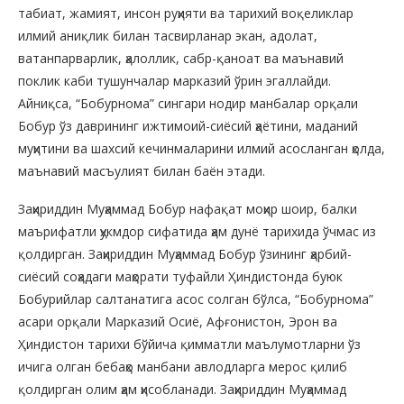
табиат, жамият, инсон руҳияти ва тарихий воқеликлар
илмий аниқлик билан тасвирланар экан, адолат,
ватанпарварлик, ҳалоллик, сабр-қаноат ва маънавий
поклик каби тушунчалар марказий ўрин эгаллайди.
Айниқса, “Бобурнома” сингари нодир манбалар орқали
Бобур ўз даврининг ижтимоий-сиёсий ҳаётини, маданий
муҳитини ва шахсий кечинмаларини илмий асосланган ҳолда,
маънавий масъулият билан баён этади.
Заҳириддин Муҳаммад Бобур нафақат моҳир шоир, балки
маърифатли ҳукмдор сифатида ҳам дунё тарихида ўчмас из
қолдирган. Заҳириддин Муҳаммад Бобур ўзининг ҳарбий-
сиёсий соҳадаги маҳорати туфайли Ҳиндистонда буюк
Бобурийлар салтанатига асос солган бўлса, “Бобурнома”
асари орқали Марказий Осиё, Афғонистон, Эрон ва
Ҳиндистон тарихи бўйича қимматли маълумотларни ўз
ичига олган бебаҳо манбани авлодларга мерос қилиб
қолдирган олим ҳам ҳисобланади. Заҳириддин Муҳаммад