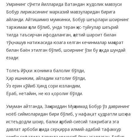
Умрининг сўнгги йилларида Ватандан жудолик мавзуси
Бобур лирикасининг марказий мавзуларидан бирига
айланди. Айтишимиз мумкинки, Бобур шеърлари шоирнинг
таржимаи ҳоли бўлиб, унда теран ҳис-туйғулар шеърий
тилда таъсирчан ифодаланган, ҳаётий шароит билан
тўқнашув натижасида юзага келган кечинмалар маҳорат
билан баён этилган бўлиб, шоирнинг ўзи бу ҳақда шундай
ёзади:
Толеъ йўқки жонимға балолиғ бўлди,
Ҳар ишниким, айладим хатолиғ бўлди,
Ўз ерин қўйиб Ҳинд сори юзландим,
Ёраб, нетайин, не юз қоролиғ бўлди.
Умуман айтганда, Заҳириддин Муҳаммад Бобур ўз даврининг
ноёб сиймоларидан бири бўлиб, у нафақат қудратли шоҳ ва
истеъдодли шоир, балки ҳарбий-сиёсий тажрибага эга
давлат арбоби ҳамда серқирра илмий-адабий тафаккур
соҳиби сифатида тарихда муносиб ўрин эгаллаган. Бобур