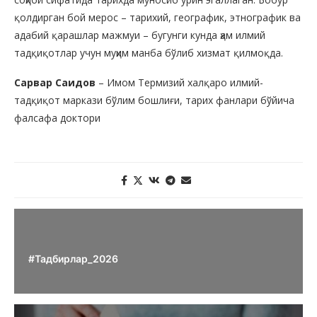
қолдирган бой мерос – тарихий, географик, этнографик ва
адабий қарашлар мажмуи – бугунги кунда ҳам илмий
тадқиқотлар учун муҳим манба бўлиб хизмат қилмоқда.
Сарвар Саидов
– Имом Термизий халқаро илмий-
тадқиқот маркази бўлим бошлиғи, тарих фанлари бўйича
фалсафа доктори
#Тадбирлар_2026