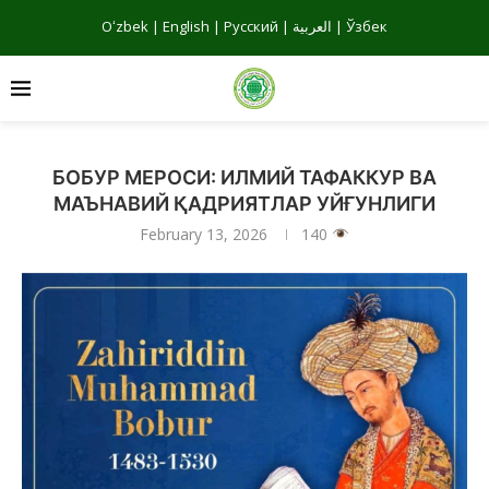
Oʻzbek
|
English
|
Русский
|
العربية
|
Ўзбек
БОБУР МЕРОСИ: ИЛМИЙ ТАФАККУР ВА
МАЪНАВИЙ ҚАДРИЯТЛАР УЙҒУНЛИГИ
February 13, 2026
140