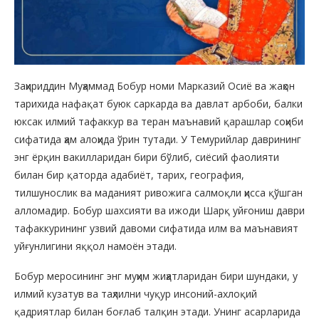
Заҳириддин Муҳаммад Бобур номи Марказий Осиё ва жаҳон
тарихида нафақат буюк саркарда ва давлат арбоби, балки
юксак илмий тафаккур ва теран маънавий қарашлар соҳиби
сифатида ҳам алоҳида ўрин тутади. У Темурийлар даврининг
энг ёрқин вакилларидан бири бўлиб, сиёсий фаолияти
билан бир қаторда адабиёт, тарих, география,
тилшунослик ва маданият ривожига салмоқли ҳисса қўшган
алломадир. Бобур шахсияти ва ижоди Шарқ уйғониш даври
тафаккурининг узвий давоми сифатида илм ва маънавият
уйғунлигини яққол намоён этади.
Бобур меросининг энг муҳим жиҳатларидан бири шундаки, у
илмий кузатув ва таҳлилни чуқур инсоний-ахлоқий
қадриятлар билан боғлаб талқин этади. Унинг асарларида