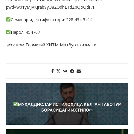
pwd=w01yMJVKjrab9yU82OdhETdZbQoQdF.1
Семинар идентификатори: 228 434 5414
Парол: 454767
✍️Имом Термизий ХИТМ Матбуот хизмати
МУҲАДДИСЛАР ИСТИЛОҲИДА КЕЛГАН ТАВОТУР
БОРАСИДАГИ ИХТИЛОФ