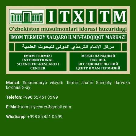
Manzil
: Surxondaryo viloyati Termiz shahri Shimoliy darvoza
ko’chasi 3-uy
Telefon
: +998 55 451 05 99
E-Mail
: termiziycenter@gmail.com
Whatsapp
: +998 55 451 05 99