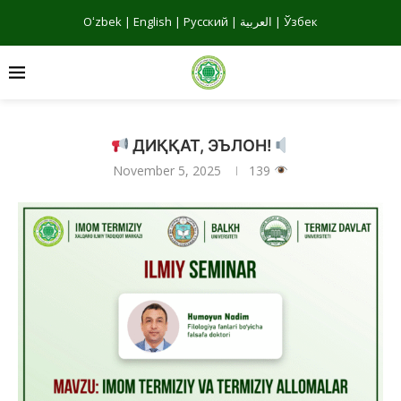
Oʻzbek
|
English
|
Русский
|
العربية
|
Ўзбек
ДИҚҚАТ, ЭЪЛОН!
November 5, 2025
139