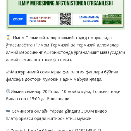
Имом Термизий халқаро илмий-тадқиқот марказида
ўтказилаётган “Имом Термизий ва термизий алломалар
илмий меросининг Афғонистонда ўрганилиши” мавзусидаги
илмий семинарга таклиф этамиз.
✍️Мазкур илмий семинарда филология фанлари бўйича
фалсафа доктори Ҳумоюн Надим маʼруза қилади.
Илмий семинар 2025-йил 10-ноябр куни, Тошкент вақти
билан соат 15:00 да бошланади.
Семинарга онлайн тарзда қуйидаги ЗООМ видео
платформаси орқали иштирок этиш мумкин.
Zoom: https://us06web.zoom.us/j/2284345414?