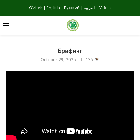
Oʻzbek
|
English
|
Русский
|
العربية
|
Ўзбек
Брифинг
October 29, 2025
135