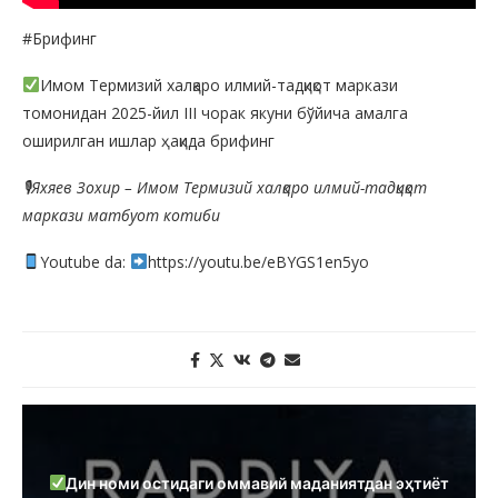
#Брифинг
Имом Термизий халқаро илмий-тадқиқот маркази
томонидан 2025-йил III чорак якуни бўйича амалга
оширилган ишлар ҳақида брифинг
🎙Яхяев Зохир – Имом Термизий халқаро илмий-тадқиқот
маркази матбуот котиби
Youtube da:
https://youtu.be/eBYGS1en5yo
Дин номи остидаги оммавий маданиятдан эҳтиёт