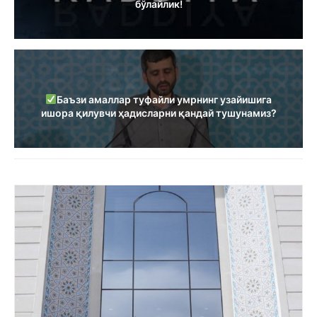
бўлайлик!
Баъзи амаллар туфайли умрнинг узайишига
ишора қилувчи ҳадисларни қандай тушунамиз?