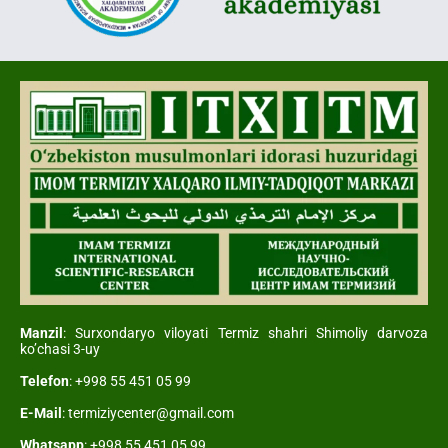
Manzil
: Surxondaryo viloyati Termiz shahri Shimoliy darvoza
ko’chasi 3-uy
Telefon
: +998 55 451 05 99
E-Mail
: termiziycenter@gmail.com
Whatsapp
: +998 55 451 05 99