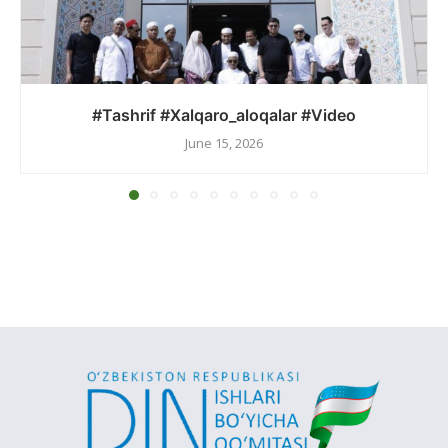
#Tashrif #Xalqaro_aloqalar #Video
June 15, 2026