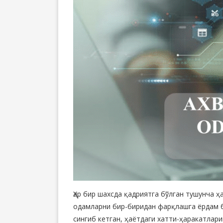
Ҳар бир шахсда қадриятга бўлган тушунча ҳ
одамларни бир-биридан фарқлашга ёрдам бе
сингиб кетган, ҳаётдаги хатти-ҳаракатлари