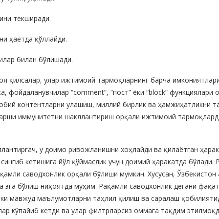
ини текширади.
ни ҳаётда қўллайди.
илар билан бўлишади.
иоя қилсалар, улар ижтимоий тармоқларнинг барча имкониятла
са, фойдаланувчилар “cоmment”, “пост” ёки “block” функциялари
обий контентларни улашиш, миллий бирлик ва ҳамжиҳатликни та
қарши иммунитетни шакллантириш орқали ижтимоий тармоқлард
ллантиргач, у доимо ривожланишни хоҳлайди ва қилаётган ҳарак
а сингиб кетишига йўл қўймаслик учун доимий ҳаракатда бўлади.
қамли саводхонлик орқали бўлиши мумкин. Хусусан, Ўзбекистон
 эга бўлиш ниҳоятда муҳим. Рақамли саводхонлик дегани фақат
лки мавжуд маълумотларни таҳлил қилиш ва саралаш қобилияти
ар кўпайиб кетди ва улар филтрларсиз оммага тақдим этилмоқда