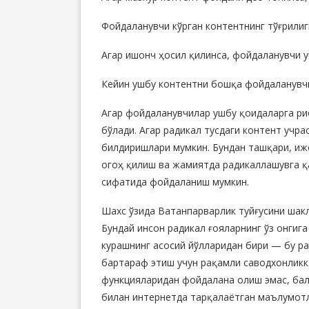
Фойдаланувчи кўрган контентнинг тўғрилиг
Агар ишонч ҳосил қилинса, фойдаланувчи у
Кейин ушбу контентни бошқа фойдаланувч
Агар фойдаланувчилар ушбу қоидаларга р
бўлади. Агар радикал тусдаги контент учра
билдиришлари мумкин. Бундан ташқари, иж
огоҳ қилиш ва жамиятда радикаллашувга 
сифатида фойдаланиш мумкин.
Шахс ўзида Ватанпарварлик туйғусини шак
Бундай инсон радикал ғояларнинг ўз онгиг
курашнинг асосий йўлларидан бири — бу ра
бартараф этиш учун рақамли саводхонликка
функцияларидан фойдалана олиш эмас, ба
билан интернетда тарқалаётган маълумотл