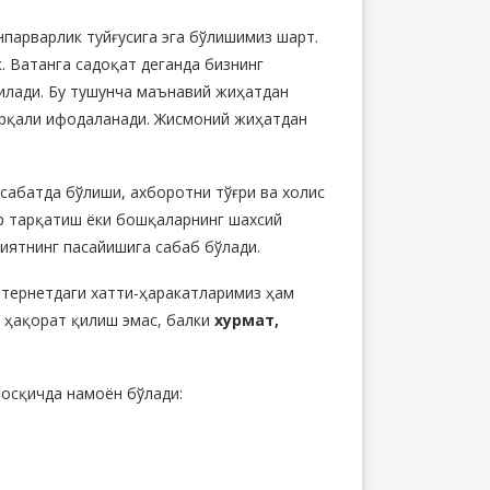
нпарварлик туйғусига эга бўлишимиз шарт.
. Ватанга садоқат деганда бизнинг
илади. Бу тушунча маънавий жиҳатдан
орқали ифодаланади. Жисмоний жиҳатдан
сабатда бўлиши, ахборотни тўғри ва хoлис
р тарқатиш ёки бошқаларнинг шахсий
иятнинг пасайишига сабаб бўлади.
интернетдаги хатти-ҳаракатларимиз ҳам
 ҳақорат қилиш эмас, балки
хурмат,
осқичда намоён бўлади: