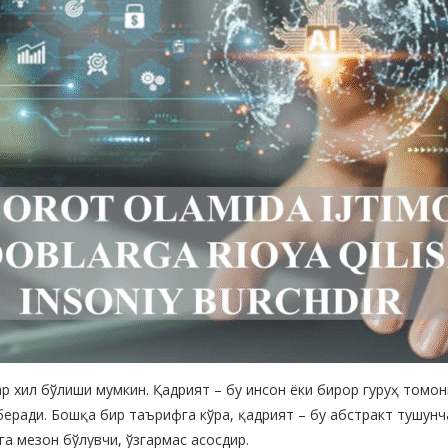
ар хил бўлиши мумкин. Қадрият – бу инсон ёки бирор гуруҳ томо
ради. Бошқа бир таърифга кўра, қадрият – бу абстракт тушунча
га мезон бўлувчи, ўзгармас асосдир.