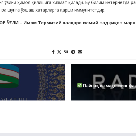
 ўзини ҳимоя қилишига хизмат қилади. Бу билим интернетда ра
) ва шунга ўхшаш хатарларга қарши иммунитетдир.
ОР ЎҒЛИ
–
Имом Термизий халқаро илмий тадқиқот марк
Пайпоқ ва маҳсининг фа