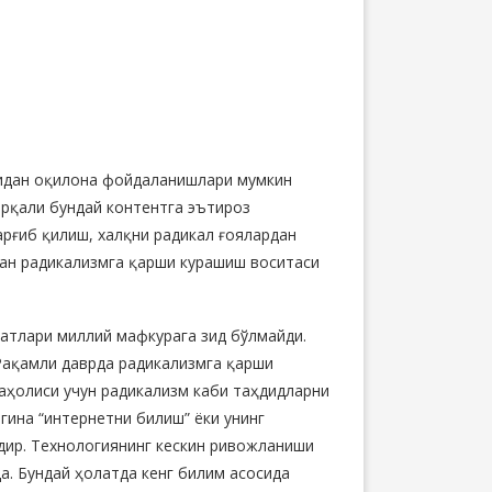
ридан оқилона фойдаланишлари мумкин
 орқали бундай контентга эътироз
рғиб қилиш, халқни радикал ғоялардан
ан радикализмга қарши курашиш воситаси
атлари миллий мафкурага зид бўлмайди.
 Рақамли даврда радикализмга қарши
 аҳолиси учун радикализм каби таҳдидларни
гина “интернетни билиш” ёки унинг
дир. Технологиянинг кескин ривожланиши
. Бундай ҳолатда кенг билим асосида