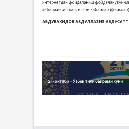
интернетдан фойдаланиш фойдаланувчининг
кибержиноятлар, ёлғон хабарлар (фейклар
АБДУВАХИДОВ АБДУЛЛАЗИЗ АБДУСАТТ
21-октябр – Ўзбек тили байрами куни