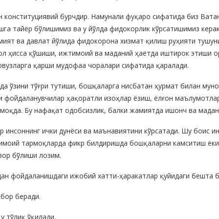
ун конституциявий бурчдир. Намунали фуқаро сифатида биз Вата
га тайёр бўлишимиз ва у йўлда фидокорлик кўрсатишимиз керак
ият ва давлат йўлида фидокорона хизмат қилиш руҳияти тушун
ол ҳисса қўшиши, ижтимоий ва маданий ҳаётда иштирок этиши 
овузларга қарши мудофаа чоралари сифатида қаралади.
а ўзини тўғри тутиши, бошқаларга нисбатан ҳурмат билан муно
зи фойдаланувчилар ҳақоратли изоҳлар ёзиш, ёлғон маълумотла
ймоқда. Бу нафақат одобсизлик, балки жамиятда ишонч ва мадан
ар инсоннинг ички дунёси ва маънавиятини кўрсатади. Шу боис 
тимоий тармоқларда фикр билдиришда бошқаларни камситиш ёки
вор бўлиши лозим.
ан фойдаланишдаги ижобий хатти-ҳаракатлар қуйидаги бешта б
бор беради.
у тўлиқ ўқилади.