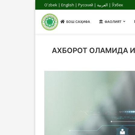
Oʻzbek
|
English
|
Русский
|
العربية
|
Ўзбек
БОШ САҲИФА
ФАОЛИЯТ
АХБОРОТ ОЛАМИДА 