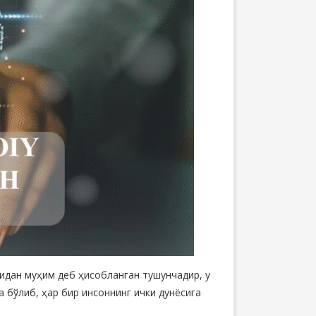
нидан муҳим деб ҳисобланган тушунчадир, у
 бўлиб, ҳар бир инсоннинг ички дунёсига