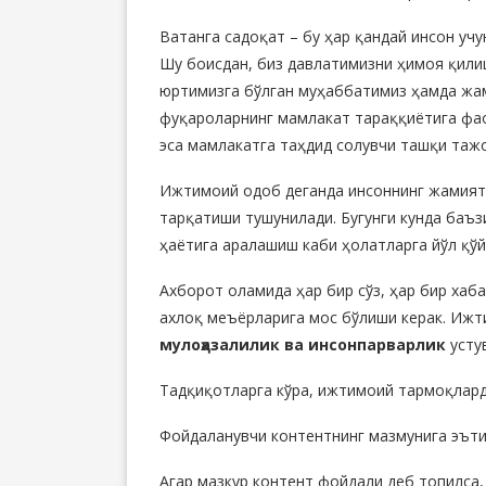
Ватанга садоқат – бу ҳар қандай инсон уч
Шу боисдан, биз давлатимизни ҳимоя қилиш
юртимизга бўлган муҳаббатимиз ҳамда жам
фуқароларнинг мамлакат тараққиётига фа
эса мамлакатга таҳдид солувчи ташқи таж
Ижтимоий одоб деганда инсоннинг жамиятд
тарқатиши тушунилади. Бугунги кунда баъ
ҳаётига аралашиш каби ҳолатларга йўл қў
Ахборот оламида ҳар бир сўз, ҳар бир хаб
ахлоқ меъёрларига мос бўлиши керак. Иж
мулоҳазалилик ва инсонпарварлик
усту
Тадқиқотларга кўра, ижтимоий тармоқлард
Фойдаланувчи контентнинг мазмунига эъти
Агар мазкур контент фойдали деб топилса, 