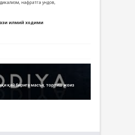
дикализм, нафратга ундов,
ази илмий ходими
рқи қай бирига масъҳ тортиш жоиз