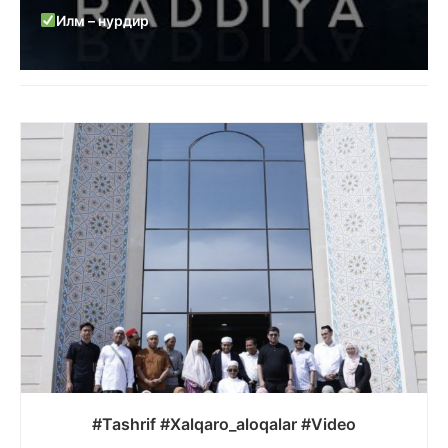
Илм – нурдир
#Tashrif #Xalqaro_aloqalar #Video