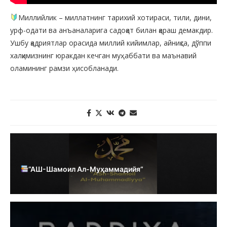
Миллийлик – миллатнинг тарихий хотираси, тили, дини,
урф-одати ва анъаналарига садоқат билан қараш демакдир.
Ушбу қадриятлар орасида миллий кийимлар, айниқса, дўппи
халқимизнинг юракдан кечган муҳаббати ва маънавий
оламининг рамзи ҳисобланади.
”АШ-Шамоил Ал-Муҳаммадийя”