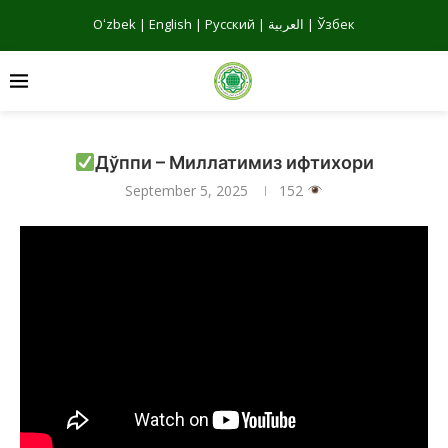
Oʻzbek
|
English
|
Русский
|
العربية
|
Ўзбек
Дўппи – Миллатимиз ифтихори
September 5, 2025
152