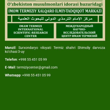
Manzil
: Surxondaryo viloyati Termiz shahri Shimoliy darvoza
ko’chasi 3-uy
Telefon
: +998 55 451 05 99
E-Mail
: termiziycenter@gmail.com
Whatsapp
: +998 55 451 05 99