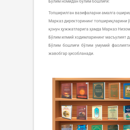
Бўлим номидан бўлим бошлиғи:
Топширилган вазифаларни амалга ошириш
Марказ директорининг топшириқларини ў
қонун ҳужжатларига ҳамда Марказ Низом
Бўлим илмий ходимларининг масъулият д
Бўлим бошлиғи бўлим умумий фаолияти
жавобгар ҳисобланади.