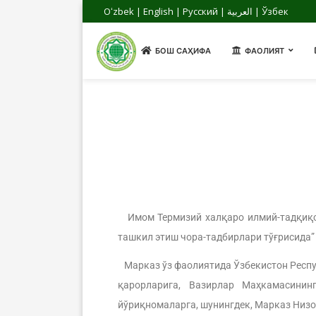
Oʻzbek
|
English
|
Русский
|
العربية
|
Ўзбек
БОШ САҲИФА
ФАОЛИЯТ
Имом Термизий халқаро илмий-тадқиқот
ташкил этиш чора-тадбирлари тўғрисида”
Марказ ўз фаолиятида Ўзбекистон Респуб
қарорларига, Вазирлар Маҳкамасинин
йўриқномаларга, шунингдек, Марказ Низо