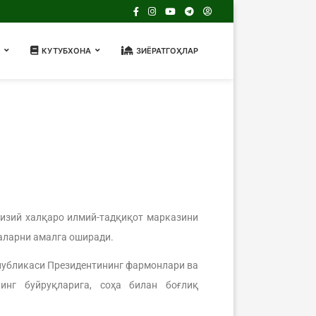
КУТУБХОНА
ЗИЁРАТГОҲЛАР
изий халқаро илмий-тадқиқот марказини
фаларни амалга оширади.
спубликаси Президентининг фармонлари ва
инг буйруқларига, соҳа билан боғлиқ