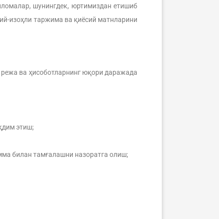
лломалар, шунингдек, юртимиздан етишиб
ий-изоҳли таржима ва қиёсий матнларини
 режа ва ҳисоботларнинг юқори даражада
қдим этиш;
мма билан тамғалашни назоратга олиш;