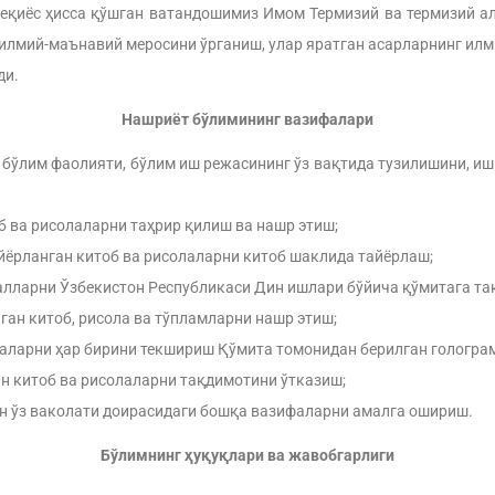
қиёс ҳисса қўшган ватандошимиз Имом Термизий ва термизий а
илмий-маънавий меросини ўрганиш, улар яратган асарларнинг илм
ди.
Нашриёт бўлимининг вазифалари
ўлим фаолияти, бўлим иш режасининг ўз вақтида тузилишини, иш
 ва рисолаларни таҳрир қилиш ва нашр этиш;
рланган китоб ва рисолаларни китоб шаклида тайёрлаш;
ларни Ўзбекистон Республикаси Дин ишлари бўйича қўмитага та
ан китоб, рисола ва тўпламларни нашр этиш;
аларни ҳар бирини текшириш Қўмита томонидан берилган гологра
 китоб ва рисолаларни тақдимотини ўтказиш;
 ўз ваколати доирасидаги бошқа вазифаларни амалга ошириш.
Бўлимнинг ҳуқуқлари ва жавобгарлиги