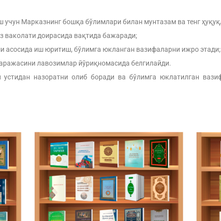
 учун Марказнинг бошқа бўлимлари билан мунтазам ва тенг ҳуқуқ
з ваколати доирасида вақтида бажаради;
и асосида иш юритиш, бўлимга юкланган вазифаларни ижро этади;
аражасини лавозимлар йўриқномасида белгилайди.
 устидан назоратни олиб боради ва бўлимга юклатилган вази