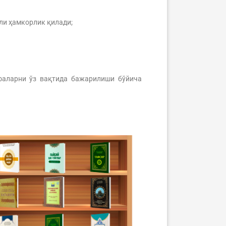
ли ҳамкорлик қилади;
фаларни ўз вақтида бажарилиши бўйича