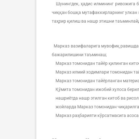
Шунингдек, ҳадис илмининг ривожига бе
чиққан бошқа мутафаккирларнинг улкан 
таҳрир қилиш ва нашр этишни таъминлай
Марказ вазифаларига мувофиқ равишда б
бажарилишини таъминаш;
Марказ томонидан тайёр қилинган китоб
Марказ илмий ходимлари томонидан тайё
Марказ томонидан тайёрланган материал
Қўмита томонидан ижобий хулоса берилг
нашриётда нашр этилган китоб ва рисол
жойларда Марказ томонидан чиқарилган
Марказ раҳбарияти кўрсатмасига асосан