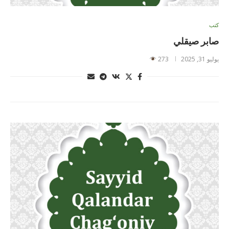
كتب
صابر صيقلي
يوليو 31, 2025
273