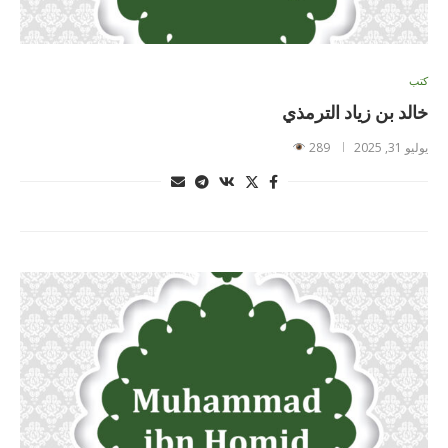
كتب
خالد بن زياد الترمذي
يوليو 31, 2025
289