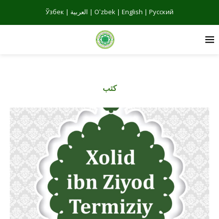
Русский
|
English
|
Oʻzbek
|
العربية
|
Ўзбек
كتب