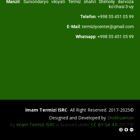
Manzil
: Surxondaryo viloyati Termiz shahri Shimoliy darvoza
ko’chasi 3-uy
Telefon
: +998 55 451 05 99
E-Mail
: termiziycenter@gmail.com
Whatsapp
: +998 55 451 05 99
Imam Termizi ISRC
- All Right Reserved.
©2017-2025
Designed and Developed by
Shokhzamon
Imam Termizi ISRC
is licensed under
CC BY-SA 4.0
© 2017 by