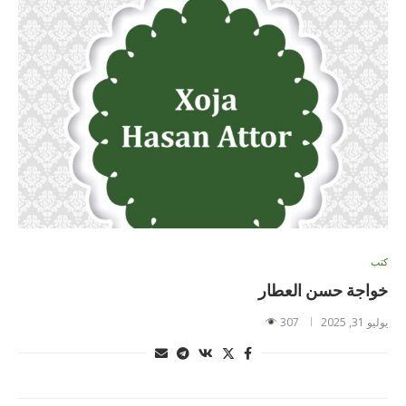
كتب
خواجة حسن العطار
يوليو 31, 2025
307