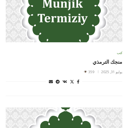
كتب
منجك الترمذي
يوليو 31, 2025
359