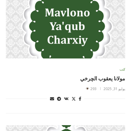
كتب
مولانا يعقوب الچرخي
يوليو 31, 2025
293