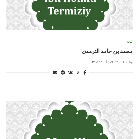
كتب
محمد بن حامد الترمذي
يوليو 31, 2025
276