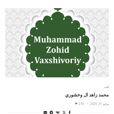
كتب
محمد زاهد ال وخشوري
يوليو 31, 2025
278